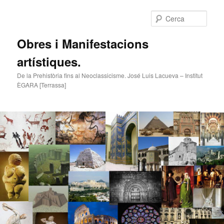
Cerca
Obres i Manifestacions
artístiques.
De la Prehistòria fins al Neoclassicisme. José Luis Lacueva – Institut
ÈGARA [Terrassa]