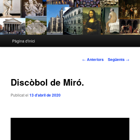
Menú
Pàgina d'inici
Aneu
principal
al
Navegació
←
Anteriors
Següents
→
pels
contingut
articles
Discòbol de Miró.
principal
Publicat el
13 d'abril de 2020