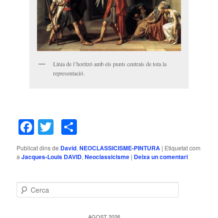
Línia de l’horitzó amb els punts centrals de tota la
representació.
Facebook
Twitter
Comparteix
Publicat dins de
David
,
NEOCLASSICISME-PINTURA
|
Etiquetat com
a
Jacques-Louis DAVID
,
Neoclassicisme
|
Deixa un comentari
C
e
r
c
AGOST 2026