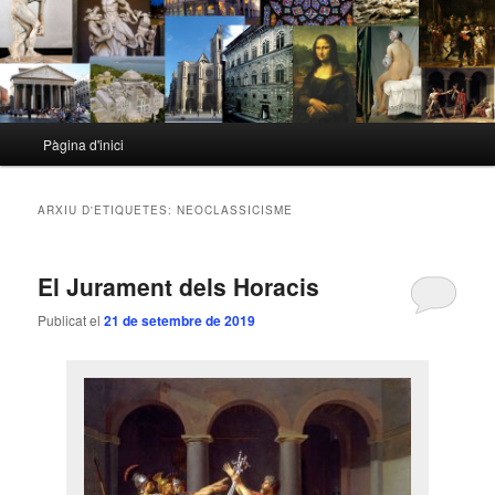
Menú
Pàgina d'inici
Aneu
Aneu
principal
al
al
ARXIU D'ETIQUETES:
NEOCLASSICISME
contingut
contingut
El Jurament dels Horacis
principal
secundari
Publicat el
21 de setembre de 2019