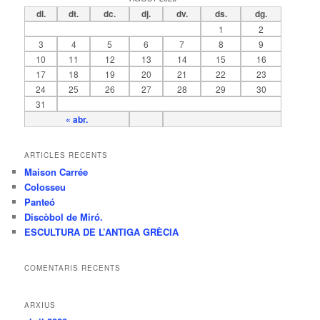
a
dl.
dt.
dc.
dj.
dv.
ds.
dg.
1
2
3
4
5
6
7
8
9
10
11
12
13
14
15
16
17
18
19
20
21
22
23
24
25
26
27
28
29
30
31
« abr.
ARTICLES RECENTS
Maison Carrée
Colosseu
Panteó
Discòbol de Miró.
ESCULTURA DE L’ANTIGA GRÈCIA
COMENTARIS RECENTS
ARXIUS