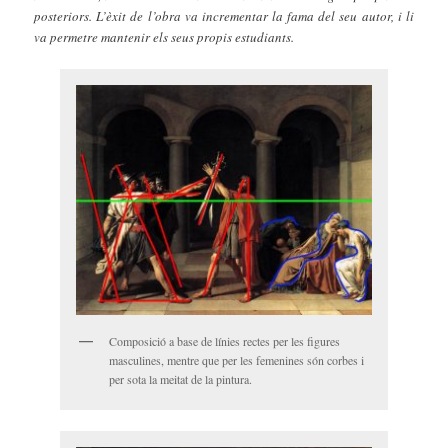
posteriors. L’èxit de l’obra va incrementar la fama del seu autor, i li
va permetre mantenir els seus propis estudiants.
Composició a base de línies rectes per les figures
masculines, mentre que per les femenines són corbes i
per sota la meitat de la pintura.