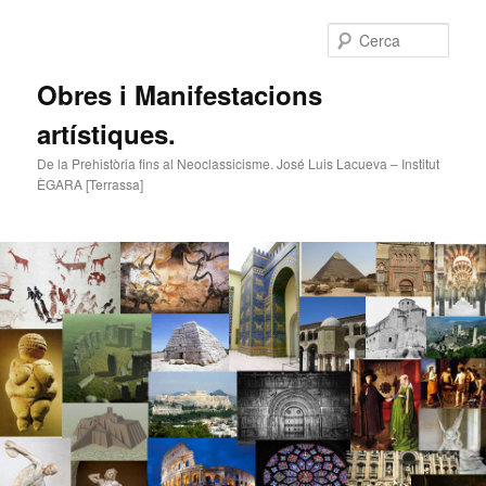
Cerca
Obres i Manifestacions
artístiques.
De la Prehistòria fins al Neoclassicisme. José Luis Lacueva – Institut
ÈGARA [Terrassa]