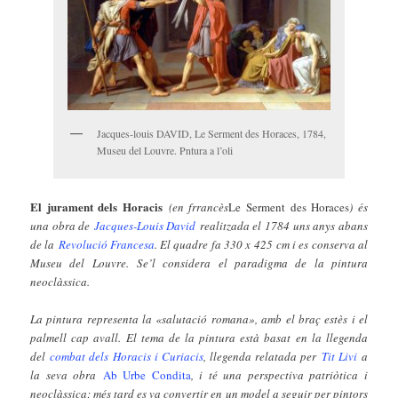
Jacques-louis DAVID, Le Serment des Horaces, 1784,
Museu del Louvre. Pntura a l’oli
El jurament dels Horacis
(en frrancès
Le Serment des Horaces
) és
una obra de
Jacques-Louis David
realitzada el 1784 uns anys abans
de la
Revolució Francesa
. El quadre fa 330 x 425 cm i es conserva al
Museu del Louvre. Se’l considera el paradigma de la pintura
neoclàssica.
La pintura representa la «salutació romana», amb el braç estès i el
palmell cap avall. El tema de la pintura està basat en la llegenda
del
combat dels Horacis i Curiacis
, llegenda relatada per
Tit Livi
a
la seva obra
Ab Urbe Condita
, i té una perspectiva patriòtica i
neoclàssica; més tard es va convertir en un model a seguir per pintors