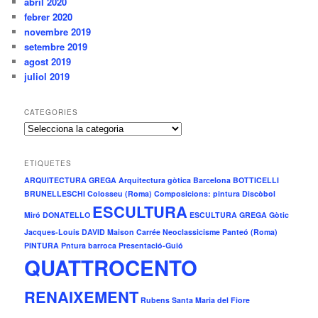
abril 2020
febrer 2020
novembre 2019
setembre 2019
agost 2019
juliol 2019
CATEGORIES
C
a
t
ETIQUETES
e
ARQUITECTURA GREGA
Arquitectura gòtica
Barcelona
BOTTICELLI
g
BRUNELLESCHI
Colosseu (Roma)
Composicions: pintura
Discòbol
o
ESCULTURA
r
Miró
DONATELLO
ESCULTURA GREGA
Gòtic
i
Jacques-Louis DAVID
Maison Carrée
Neoclassicisme
Panteó (Roma)
e
PINTURA
Pntura barroca
Presentació-Guió
s
QUATTROCENTO
RENAIXEMENT
Rubens
Santa Maria del Fiore