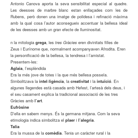
Antonio Canova aporta la seva sensibilitat especial al quadre.
Les deesses de marbre blanc estan enllaçades com les de
Rubens, però donen una imatge de polidesa i refinació màxima
amb la qual cosa l’autor aconsegueix accentuar la bellesa ideal
de les deesses amb un gran efecte de lluminositat.
n la mitologia
grega
, les
tres Gràcies
eren divinitats filles de
Zeus i Eurínome que, normalment acompanyaven Afrodita. Eren
la personificació de la bellesa, la tendresa i l’amistat.
Presentem-les:
Aglaia
, l’esplèndida
Era la més jove de totes i la que més bellesa posseïa.
Simbolitzava la
intel·ligència
, la
creativitat
i la
intuïció
. En
algunes llegendes està casada amb Hefest, l’artesà dels deus, i
el seu casament explica la tradicional associació de les tres
Gràcies amb
l’art
.
Eufròsine
D’ella en sabem menys. És la germana mitjana. Com la seva
etimologia indica simbolitza el
plaer
i
l’alegria
.
Talia
Era la mussa de la
comèdia
. Tenia un caràcter rural i la