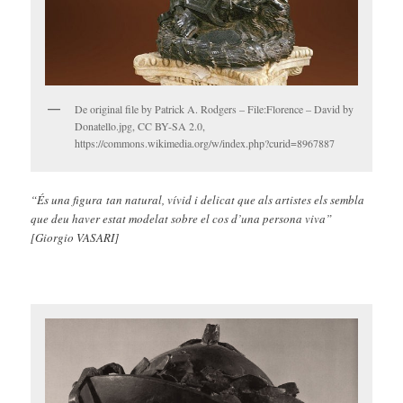
De original file by Patrick A. Rodgers – File:Florence – David by
Donatello.jpg, CC BY-SA 2.0,
https://commons.wikimedia.org/w/index.php?curid=8967887
“És una figura tan natural, vívid i delicat que als artistes els sembla
que deu haver estat modelat sobre el cos d’una persona viva”
[Giorgio VASARI]