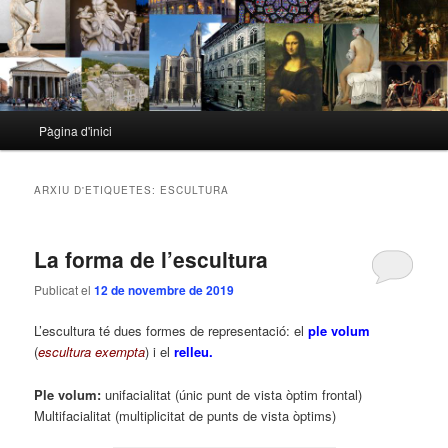
Menú
Pàgina d'inici
Aneu
Aneu
principal
al
al
ARXIU D'ETIQUETES:
ESCULTURA
contingut
contingut
La forma de l’escultura
principal
secundari
Publicat el
12 de novembre de 2019
L’escultura té dues formes de representació: el
ple volum
(
escultura exempta
) i el
relleu.
Ple volum:
unifacialitat (únic punt de vista òptim frontal)
Multifacialitat (multiplicitat de punts de vista òptims)