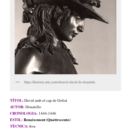
https://historia-arte.com/obras/el-david-de-donatello
TÍTOL:
David amb el cap de Goliat
AUTOR:
Donatello
CRONOLOGIA:
1444-1446
ESTIL:
Renaixement (Quattrocento)
TÈCNICA:
f
osa