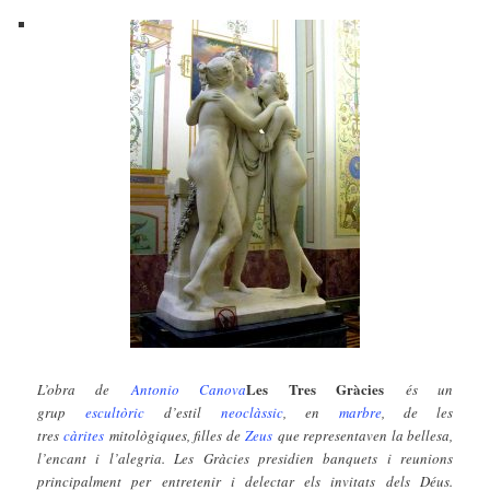
Les Tres Gràcies
L’obra de
Antonio Canova
és un
grup
escultòric
d’estil
neoclàssic
, en
marbre
, de les
tres
càrites
mitològiques, filles de
Zeus
que representaven la bellesa,
l’encant i l’alegria. Les Gràcies presidien banquets i reunions
principalment per entretenir i delectar els invitats dels Déus.