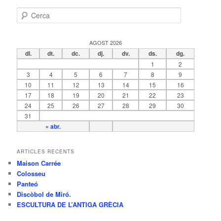
C
e
r
c
AGOST 2026
a
dl.
dt.
dc.
dj.
dv.
ds.
dg.
1
2
3
4
5
6
7
8
9
10
11
12
13
14
15
16
17
18
19
20
21
22
23
24
25
26
27
28
29
30
31
« abr.
ARTICLES RECENTS
Maison Carrée
Colosseu
Panteó
Discòbol de Miró.
ESCULTURA DE L’ANTIGA GRÈCIA