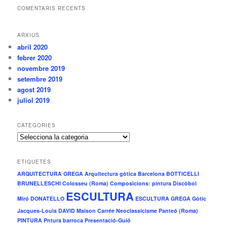
COMENTARIS RECENTS
ARXIUS
abril 2020
febrer 2020
novembre 2019
setembre 2019
agost 2019
juliol 2019
CATEGORIES
C
a
t
ETIQUETES
e
ARQUITECTURA GREGA
Arquitectura gòtica
Barcelona
BOTTICELLI
g
BRUNELLESCHI
Colosseu (Roma)
Composicions: pintura
Discòbol
o
ESCULTURA
r
Miró
DONATELLO
ESCULTURA GREGA
Gòtic
i
Jacques-Louis DAVID
Maison Carrée
Neoclassicisme
Panteó (Roma)
e
PINTURA
Pntura barroca
Presentació-Guió
s