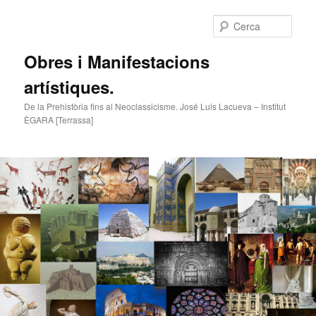
Cerca
Obres i Manifestacions
artístiques.
De la Prehistòria fins al Neoclassicisme. José Luis Lacueva – Institut
ÈGARA [Terrassa]