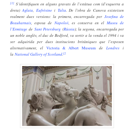
[1]
S’identifiquen en alguns gravats de l’estàtua com (d’esquerra a
dreta)
Aglaia
,
Eufròsine
i
Talia
. De l’obra de Canova existeixen
realment dues versions: la primera, encarregada per
Josefina de
Beauharnais
, esposa de
Napoleó
, es conserva en el
Museu de
l’Ermitage
de
Sant Petersburg
(
Rússia
); la segona, encarregada per
un noble anglès, el duc de Bedford, va sortir a la venda el 1994 i va
ser adquirida per dues institucions britàniques que l’exposen
alternativament, el
Victoria & Albert Museum
de
Londres
i
[2
la
National Gallery of Scotland
.