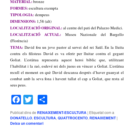
MATERIAL:
bronze
FORMES:
escultura exempta
TIPOLOGIA:
dempeus
DIMENSIONS:
1,58 (alt)
LOCALITZACIÓ ORIGINAL:
al centre del pati del Palazzo Medici.
LOCALITZACIÓ ACTUAL:
Museu Nazionale del Bargello
(Florència)
TEMA:
David fou un jove pastor al servei del rei Saül. En la lluita
contra els filisteus David es va oferir per lluitar contra el gegant
Goliat. L’estàtua representa aquest heroi bíblic que, utilitzant
l’habilitat i la raó, esdevé rei dels jueus en vèncer a Goliat. L’estàtua
recull el moment en què David descansa després d’haver guanyat el
combat amb la seva fona i havent tallat el cap a Goliat, que resta al
seus peus.
Facebook
Twitter
Comparteix
Publicat dins de
RENAIXEMENT-ESCULTURA
|
Etiquetat com a
DONATELLO
,
ESCULTURA
,
QUATTROCENTO
,
RENAIXEMENT
|
Deixa un comentari