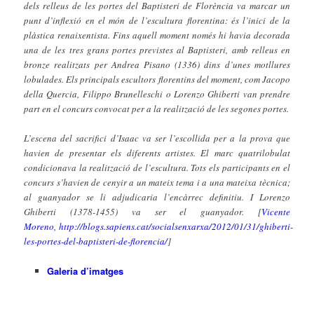
dels relleus de les portes del Baptisteri de Florència va marcar un
punt d’inflexió en el món de l’escultura florentina: és l’inici de la
plàstica renaixentista. Fins aquell moment només hi havia decorada
una de les tres grans portes previstes al Baptisteri, amb relleus en
bronze realitzats per Andrea Pisano (1336) dins d’unes motllures
lobulades. Els principals escultors florentins del moment, com Jacopo
della Quercia, Filippo Brunelleschi o Lorenzo Ghiberti van prendre
part en el concurs convocat per a la realització de les segones portes.
L’escena del sacrifici d’Isaac va ser l’escollida per a la prova que
havien de presentar els diferents artistes. El marc quatrilobulat
condicionava la realització de l’escultura. Tots els participants en el
concurs s’havien de cenyir a un mateix tema i a una mateixa tècnica;
al guanyador se li adjudicaria l’encàrrec definitiu. I Lorenzo
Ghiberti (1378-1455) va ser el guanyador. [
Vicente
Moreno, http://blogs.sapiens.cat/socialsenxarxa/2012/01/31/ghiberti-
les-portes-del-baptisteri-de-florencia/
]
Galeria d’imatges