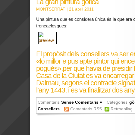
La gran pintura gòtica
MONTSERRAT
| 21 abril 2011
Una pintura que es considera única és la que ara c
trencaclosques:
El propòsit dels consellers va ser e
«lo millor e pus apte pintor qui ence
pogués».per que havia de presidir l
Casa de la Ciutat es va encarregar a
Dalmau, segons el contracte signat
l’any 1443, i es va finalitzar dos an
Comentaris
Sense Comentaris »
Categories
gò
Consellers
Comentaris RSS
Retroenllaç