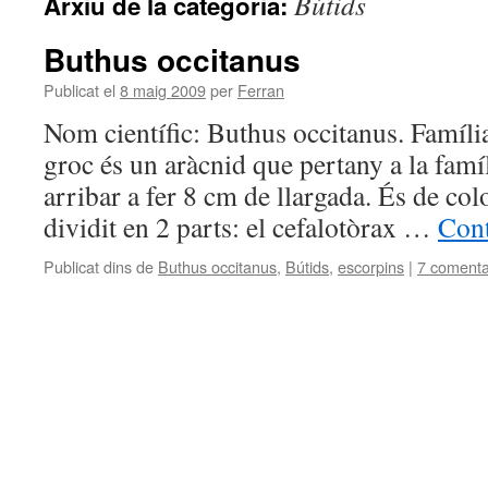
Bútids
Arxiu de la categoria:
Buthus occitanus
Publicat el
8 maig 2009
per
Ferran
Nom científic: Buthus occitanus. Famíli
groc és un aràcnid que pertany a la famíl
arribar a fer 8 cm de llargada. És de col
dividit en 2 parts: el cefalotòrax …
Cont
Publicat dins de
Buthus occitanus
,
Bútids
,
escorpins
|
7 comenta