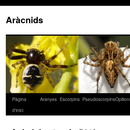
Aràcnids
Pàgina
Aranyes
Escorpins
Pseudoscorpins
Opilion
Vés
d'inici
al
contingut