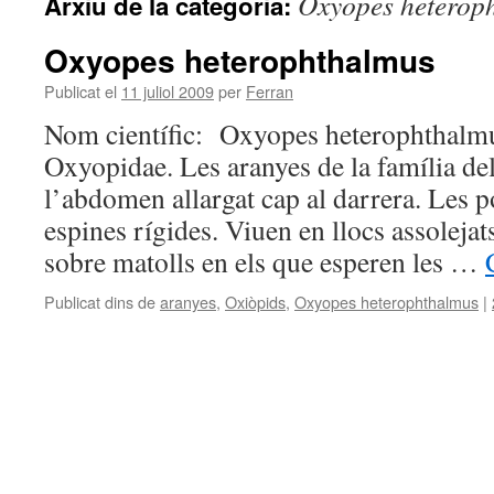
Oxyopes heterop
Arxiu de la categoria:
Oxyopes heterophthalmus
Publicat el
11 juliol 2009
per
Ferran
Nom científic: Oxyopes heterophthalmu
Oxyopidae. Les aranyes de la família de
l’abdomen allargat cap al darrera. Les p
espines rígides. Viuen en llocs assolejats
sobre matolls en els que esperen les …
Publicat dins de
aranyes
,
Oxiòpids
,
Oxyopes heterophthalmus
|