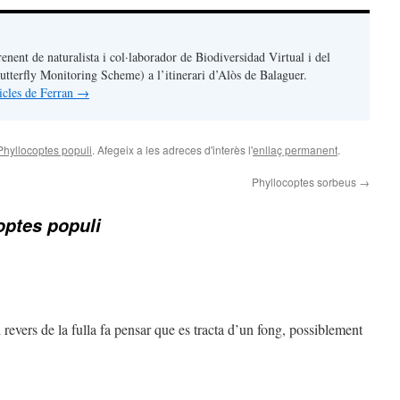
renent de naturalista i col·laborador de Biodiversidad Virtual i del
terfly Monitoring Scheme) a l’itinerari d’Alòs de Balaguer.
ticles de Ferran
→
Phyllocoptes populi
. Afegeix a les adreces d'interès l'
enllaç permanent
.
Phyllocoptes sorbeus
→
optes populi
 revers de la fulla fa pensar que es tracta d’un fong, possiblement