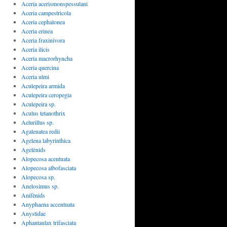
Aceria acerismonspessulani
Aceria campestricola
Aceria cephalonea
Aceria erinea
Aceria fraxinivora
Aceria ilicis
Aceria macrorhyncha
Aceria quercina
Aceria ulmi
Aculepeira armida
Aculepeira ceropegia
Aculepeira sp.
Aculus tetanothrix
Aelurillus sp.
Agalenatea redii
Agelena labyrinthica
Agelènids
Alopecosa acentuata
Alopecosa albofasciata
Alopecosa sp.
Anelosimus sp.
Anifènids
Anyphaena accentuata
Anystidae
Aphantaulax trifasciata