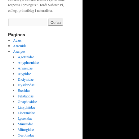
respecta i protegeix". Jordi Sabater Pi,
etòleg, primatòleg i naturalista.
Pàgines
Àcars
Aràcnids
Aranyes
Agelenidae
Anyphaenidae
Araneidae
Atypidae
Dictynidae
Dysderidae
Eresidae
Filistatidae
Gnaphosidae
Linyphiidae
Liocranidae
Lycosidae
Mimetidae
Miturgidae
Oecobiidae