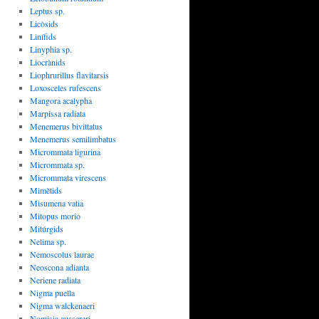
Leptus sp.
Licòsids
Linífids
Linyphia sp.
Liocrànids
Liophrurillus flavitarsis
Loxosceles rufescens
Mangora acalypha
Marpissa radiata
Menemerus bivittatus
Menemerus semilimbatus
Micrommata ligurina
Micrommata sp.
Micrommata virescens
Mimètids
Misumena vatia
Mitopus morio
Mitúrgids
Nelima sp.
Nemoscolus laurae
Neoscona adianta
Neriene radiata
Nigma puella
Nigma walckenaeri
Nomisia aussereri