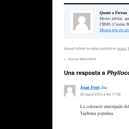
Quant a Ferran
Mestre jubilat, ap
CBMS (Catalan But
Mostra tots els ar
Aquest article ha estat publicat en
àcars
,
←
Aculus tetanothrix
Una resposta a
Phylloc
Joan Font
diu:
26 agost 2023 a les 17:08
La coloració ataronjada del
Taphrina populina