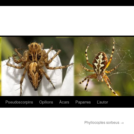
Pseudoscorpins
Opilions
Àcars
Paparres
L’autor
Phyllocoptes sorbeus
→