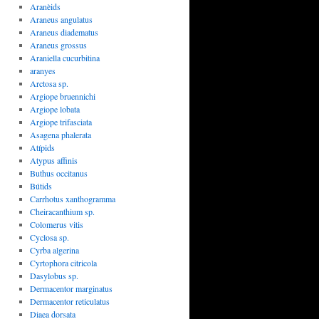
Aranèids
Araneus angulatus
Araneus diadematus
Araneus grossus
Araniella cucurbitina
aranyes
Arctosa sp.
Argiope bruennichi
Argiope lobata
Argiope trifasciata
Asagena phalerata
Atípids
Atypus affinis
Buthus occitanus
Bútids
Carrhotus xanthogramma
Cheiracanthium sp.
Colomerus vitis
Cyclosa sp.
Cyrba algerina
Cyrtophora citricola
Dasylobus sp.
Dermacentor marginatus
Dermacentor reticulatus
Diaea dorsata