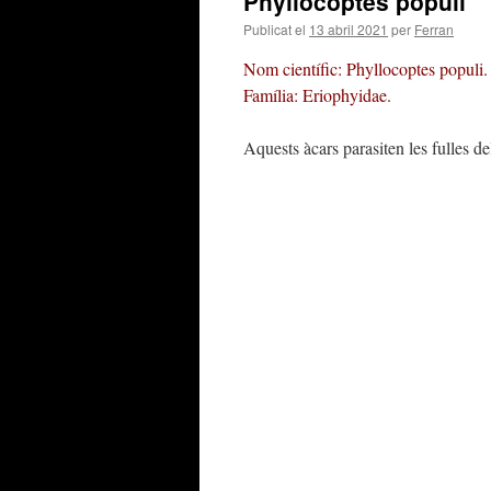
Phyllocoptes populi
Publicat el
13 abril 2021
per
Ferran
Nom científic: Phyllocoptes populi.
Família: Eriophyidae.
Aquests àcars parasiten les fulles d