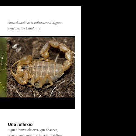
Aproximació al coneixement d’alguns
aràcnids de Catalunya
Una reflexió
"Qui dibuixa observa; qui observa,
coneix; qui coneix, estima i qui estima,