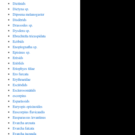
Dictínids
Dictyna sp.
Dipoena melanogaster
Disdèrids
Drassodes sp.
Dysdera sp.
Ebrechtella tricuspidata
Ecòbids
Enoplognatha sp.
Episinus sp.
Erèsids
Eriòfids
Eriophyes tiliae
Ero furcata
Erythraeidae
Escitòdids
Esclerosomàtids
escorpins
Esparàssids
Euryopis episinoides
Euscorpius flavicaudis
Eusparassus levantinus
Evarcha arcuata
Evarcha falcata
Evarcha jucunda