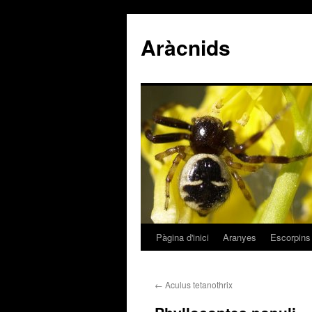
Aràcnids
Pàgina d'inici
Aranyes
Escorpins
Vés
al
←
Aculus tetanothrix
contingut