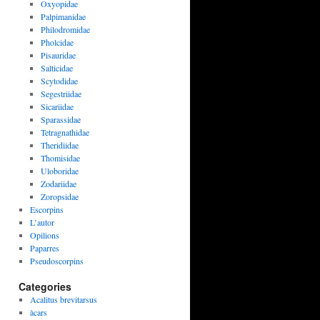
Oxyopidae
Palpimanidae
Philodromidae
Pholcidae
Pisauridae
Salticidae
Scytodidae
Segestriidae
Sicariidae
Sparassidae
Tetragnathidae
Theridiidae
Thomisidae
Uloboridae
Zodariidae
Zoropsidae
Escorpins
L’autor
Opilions
Paparres
Pseudoscorpins
Categories
Acalitus brevitarsus
àcars