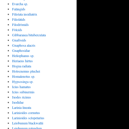
Evarcha sp.
Falàngids
Filistata insidiatrix
Filistàtids
Filodròmids
Fòlcids
Gibbaranea bituberculata
Gnafòsids
Gnaphosa alacris
Gnaphosidae
Heliophanus sp.
Heriaeus hirtus
Hogna radiata
Holocnemus pluchei
Homalenotus sp.
Hypsosinga sp.
Icius hamatus
Icius subinermis
Ixodes ricinus
Ixodidae
Larinia lineata
Larinioides cornutus
Larinioides sclopetarius
Leiobunum blackwallii
Leiobunum rotundum