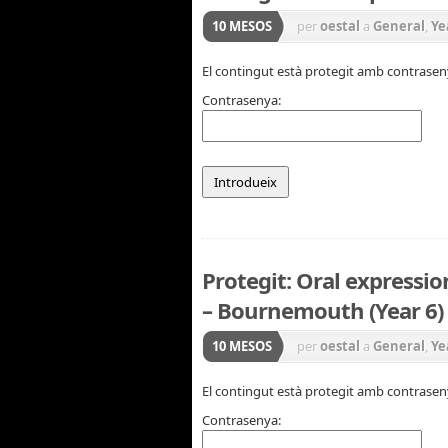
10 MESOS
per
oestal
a
General
,
Ye
El contingut està protegit amb contraseny
Contrasenya:
Protegit: Oral expression
– Bournemouth (Year 6)
10 MESOS
per
oestal
a
General
,
Ye
El contingut està protegit amb contraseny
Contrasenya: