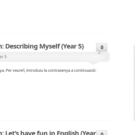
n: Describing Myself (Year 5)
0
ar 5
a. Per veure’l, introduïu la contrasenya a continuació:
: Let’s have fun in English (Year 2)
0