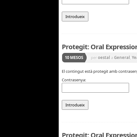
Protegit: Oral Expressio
10 MESOS
per
oestal
a
General
,
Ye
El contingut està protegit amb contraseny
Contrasenya:
Protegit: Oral Expression