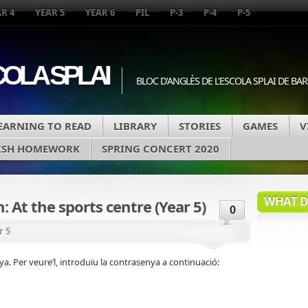
R 4
YEAR 5
YEAR 6
PIL
P-3
P-4
P-5
COLA SPLAI
BLOC D'ANGLÈS DE L'ESCOLA SPLAI DE B
EARNING TO READ
LIBRARY
STORIES
GAMES
V
ISH HOMEWORK
SPRING CONCERT 2020
WHAT DA
: At the sports centre (Year 5)
0
r 5
a. Per veure’l, introduïu la contrasenya a continuació: