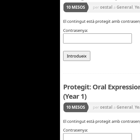
10 MESOS
per
oestal
a
General
,
Ye
El contingut està protegit amb contraseny
Contrasenya:
Protegit: Oral Expression
(Year 1)
10 MESOS
per
oestal
a
General
,
Ye
El contingut està protegit amb contraseny
Contrasenya: