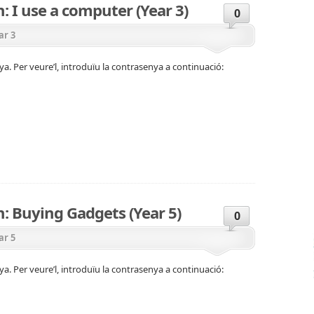
n: I use a computer (Year 3)
0
ar 3
a. Per veure’l, introduïu la contrasenya a continuació:
n: Buying Gadgets (Year 5)
0
ar 5
a. Per veure’l, introduïu la contrasenya a continuació: