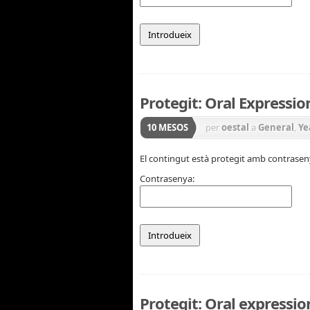
Protegit: Oral Expression
10 MESOS
per
oestal
a
General
,
Ye
El contingut està protegit amb contraseny
Contrasenya:
Protegit: Oral expressio