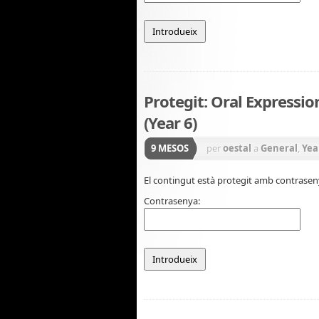
Protegit: Oral Expressi
(Year 6)
9 MESOS
per
oestal
a
General
,
Yea
El contingut està protegit amb contraseny
Contrasenya: