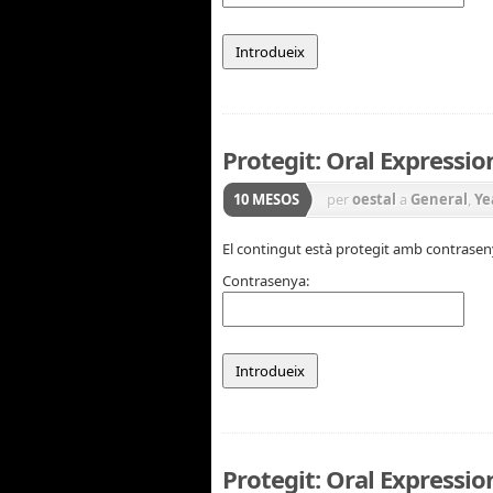
Protegit: Oral Expressio
10 MESOS
per
oestal
a
General
,
Ye
El contingut està protegit amb contraseny
Contrasenya:
Protegit: Oral Expression