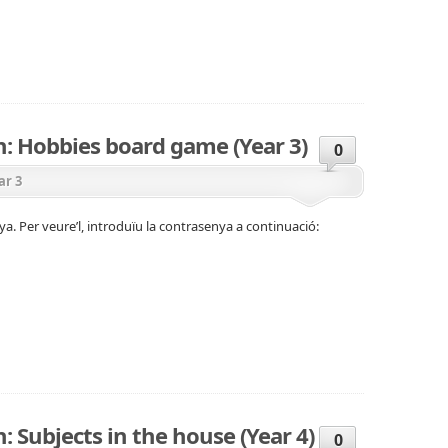
n: Hobbies board game (Year 3)
0
ar 3
a. Per veure’l, introduïu la contrasenya a continuació:
: Subjects in the house (Year 4)
0