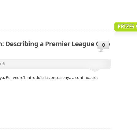
PRIZES
on: Describing a Premier League Club
0
r 6
a. Per veure’l, introduïu la contrasenya a continuació: