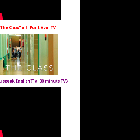
"The Class" a El Punt Avui TV
u speak English?" al 30 minuts TV3