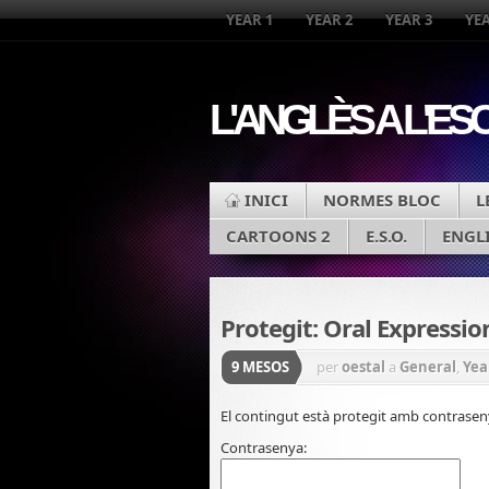
YEAR 1
YEAR 2
YEAR 3
YEA
L'ANGLÈS A L'ES
INICI
NORMES BLOC
L
CARTOONS 2
E.S.O.
ENGL
Protegit: Oral Expression
9 MESOS
per
oestal
a
General
,
Yea
El contingut està protegit amb contraseny
Contrasenya: