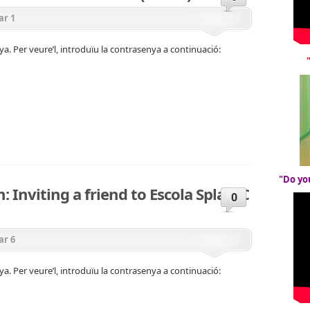
ar 1
a. Per veure’l, introduïu la contrasenya a continuació:
"Do yo
: Inviting a friend to Escola Splai FC
0
ar 6
a. Per veure’l, introduïu la contrasenya a continuació: