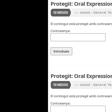
Protegit: Oral Expressio
10 MESOS
per
oestal
a
General
,
Ye
El contingut està protegit amb contraseny
Contrasenya:
Protegit: Oral Expressio
10 MESOS
per
oestal
a
General
,
Ye
El contingut està protegit amb contraseny
Contrasenya: