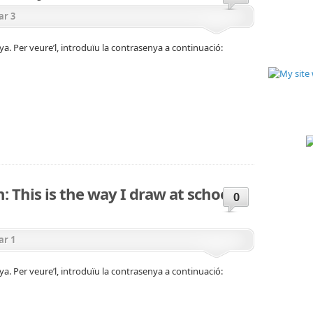
ar 3
a. Per veure’l, introduïu la contrasenya a continuació:
: This is the way I draw at school
0
ar 1
a. Per veure’l, introduïu la contrasenya a continuació: