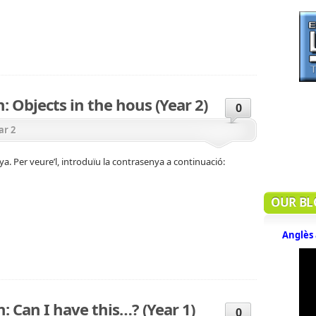
: Objects in the hous (Year 2)
0
ar 2
a. Per veure’l, introduïu la contrasenya a continuació:
OUR BL
Anglès 
n: Can I have this…? (Year 1)
0