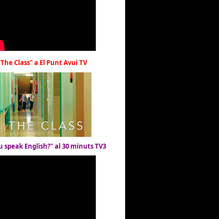
"The Class" a El Punt Avui TV
u speak English?" al 30 minuts TV3