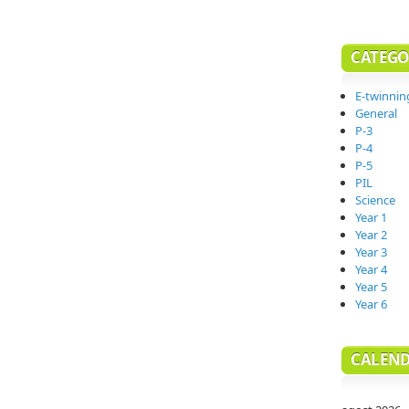
CATEGO
E-twinnin
General
P-3
P-4
P-5
PIL
Science
Year 1
Year 2
Year 3
Year 4
Year 5
Year 6
CALEND