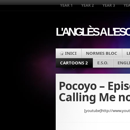
YEAR 1
YEAR 2
YEAR 3
YEA
L'ANGLÈS A L'ES
INICI
NORMES BLOC
L
CARTOONS 2
E.S.O.
ENGL
Pocoyo – Epis
Calling Me n
[youtube]http://www.yo