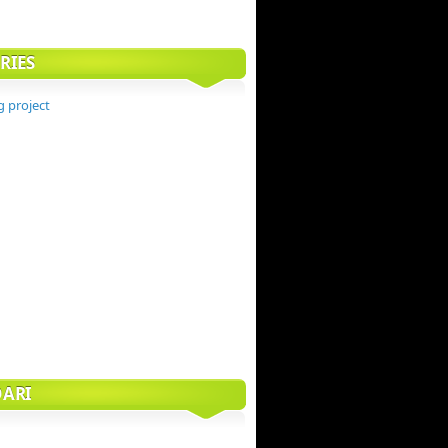
RIES
g project
ARI