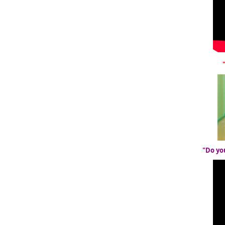
"Do yo