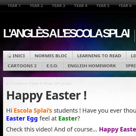
YEAR 1
YEAR 2
YEAR 3
YEAR 4
YEAR 5
YEAR 6
L'ANGLÈS A L'ESCOLA SPLAI
INICI
NORMES BLOC
LEARNING TO READ
L
CARTOONS 2
E.S.O.
ENGLISH HOMEWORK
SPR
«
Crossword: Places & Shops (5th grade)
Happy Easter !
Hi
Escola Splai’s
students ! Have you ever tho
Easter Egg
feel at
Easter
?
Check this video! And of course…
Happy Easte