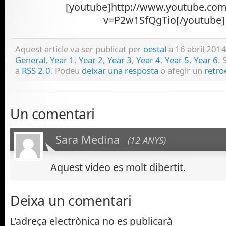
[youtube]http://www.youtube.co
v=P2w1SfQgTio[/youtube]
Aquest article va ser publicat per
oestal
a 16 abril 2014
General
,
Year 1
,
Year 2
,
Year 3
,
Year 4
,
Year 5
,
Year 6
. 
a
RSS 2.0
. Podeu
deixar una resposta
o afegir un
retro
Un comentari
Sara Medina
(12 ANYS)
Aquest video es molt dibertit.
Deixa un comentari
L'adreça electrònica no es publicarà