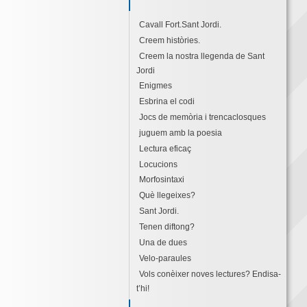
Cavall Fort.Sant Jordi.
Creem històries.
Creem la nostra llegenda de Sant
Jordi
Enigmes
Esbrina el codi
Jocs de memòria i trencaclosques
juguem amb la poesia
Lectura eficaç
Locucions
Morfosintaxi
Què llegeixes?
Sant Jordi.
Tenen diftong?
Una de dues
Velo-paraules
Vols conèixer noves lectures? Endisa-
t’hi!