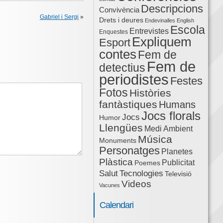
Descripcions
Convivència
Gabriel i Sergi
»
Drets i deures
Endevinalles
English
Escola
Entrevistes
Enquestes
Expliquem
Esport
contes
Fem de
Fem de
detectius
periodistes
Festes
Fotos
Històries
fantàstiques
Humans
Jocs florals
Jocs
Humor
Llengües
Medi Ambient
Música
Monuments
Personatges
Planetes
Plàstica
Publicitat
Poemes
Salut
Tecnologies
Televisió
Videos
Vacunes
Calendari