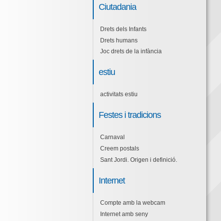
Ciutadania
Drets dels Infants
Drets humans
Joc drets de la infància
estiu
activitats estiu
Festes i tradicions
Carnaval
Creem postals
Sant Jordi. Origen i definició.
Internet
Compte amb la webcam
Internet amb seny