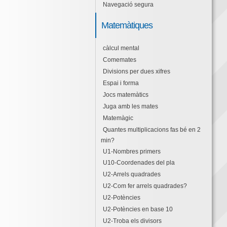
Navegació segura
Matemàtiques
càlcul mental
Comemates
Divisions per dues xifres
Espai i forma
Jocs matemàtics
Juga amb les mates
Matemàgic
Quantes multiplicacions fas bé en 2
min?
U1-Nombres primers
U10-Coordenades del pla
U2-Arrels quadrades
U2-Com fer arrels quadrades?
U2-Potències
U2-Potències en base 10
U2-Troba els divisors