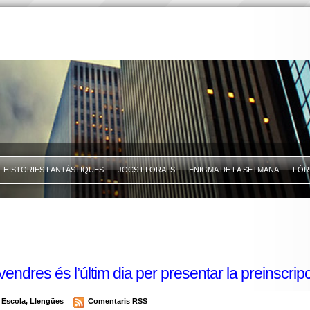
HISTÒRIES FANTÀSTIQUES
JOCS FLORALS
ENIGMA DE LA SETMANA
FÒR
res és l’últim dia per presentar la preinscripció a
,
Escola
,
Llengües
Comentaris RSS