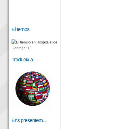
El temps
Tradueix a…
Ens presentem…