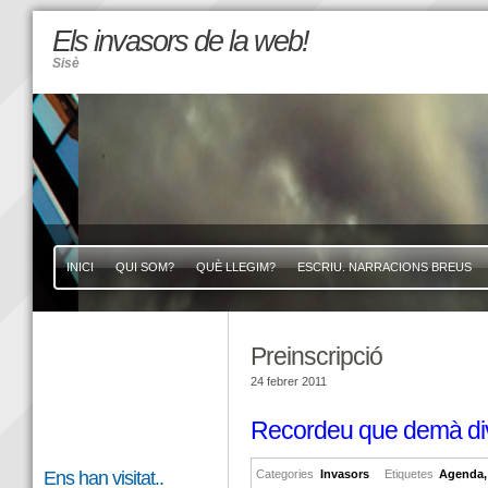
Els invasors de la web!
Sisè
INICI
QUI SOM?
QUÈ LLEGIM?
ESCRIU. NARRACIONS BREUS
Preinscripció
24 febrer 2011
Recordeu que demà divend
Ens han visitat..
Categories
Invasors
Etiquetes
Agenda