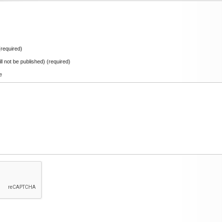
required)
ill not be published) (required)
e