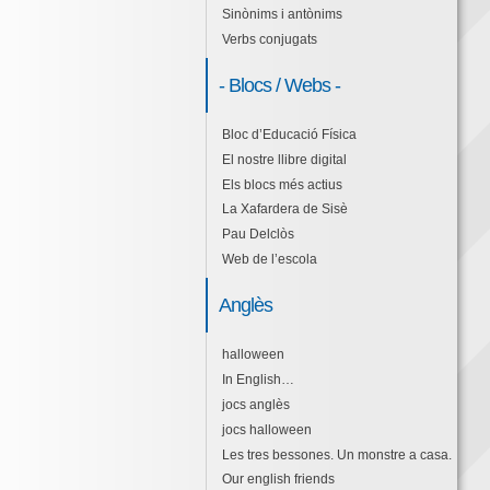
Sinònims i antònims
Verbs conjugats
- Blocs / Webs -
Bloc d’Educació Física
El nostre llibre digital
Els blocs més actius
La Xafardera de Sisè
Pau Delclòs
Web de l’escola
Anglès
halloween
In English…
jocs anglès
jocs halloween
Les tres bessones. Un monstre a casa.
Our english friends