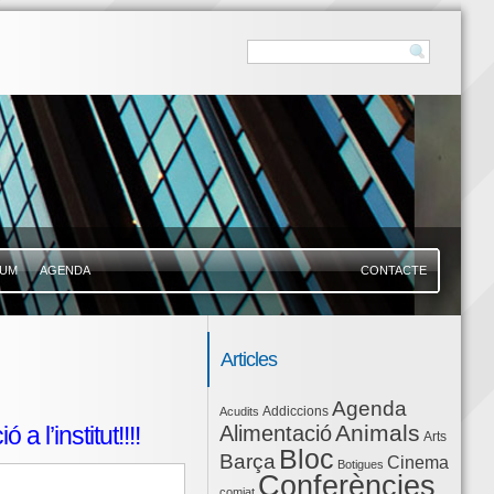
UM
AGENDA
CONTACTE
Articles
Agenda
Addiccions
Acudits
Animals
Alimentació
 l’institut!!!!
Arts
Bloc
Barça
Cinema
Botigues
Conferències
comiat