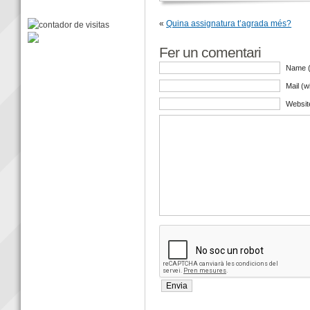
«
Quina assignatura t’agrada més?
Fer un comentari
Name (
Mail (w
Websit