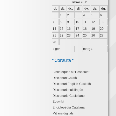
febrer 2011
dl.
dt.
dc.
dj.
dv.
ds.
dg.
1
2
3
4
5
6
7
8
9
10
11
12
13
14
15
16
17
18
19
20
21
22
23
24
25
26
27
28
« gen.
març »
* Consulta *
Biblioteques a l’Hospitalet
Diccionari Català
Diccionari English-Castellà
Diccionari multilingüe
Diccionario Castellano
Eduwiki
Enciclopèdia Catalana
Mitjans digitals