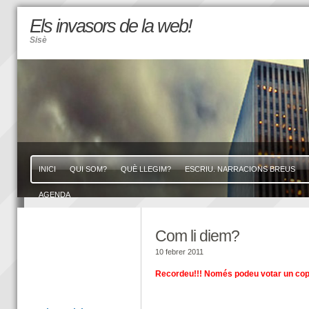
Els invasors de la web!
Sisè
INICI
QUI SOM?
QUÈ LLEGIM?
ESCRIU. NARRACIONS BREUS
AGENDA
Com li diem?
10 febrer 2011
Recordeu!!! Només podeu votar un cop!