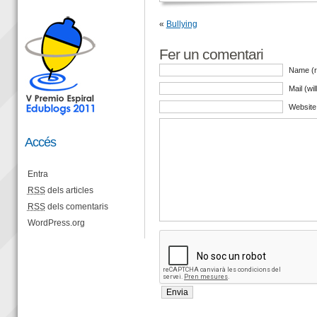
«
Bullying
Fer un comentari
Name (r
Mail (wi
Website
Accés
Entra
RSS
dels articles
RSS
dels comentaris
WordPress.org