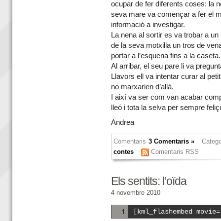
ocupar de fer diferents coses: la ne
seva mare va començar a fer el me
informació a investigar.
La nena al sortir es va trobar a un 
de la seva motxilla un tros de vena 
portar a l’esquena fins a la caseta.
Al arribar, el seu pare li va pregunt
Llavors ell va intentar curar al petit
no marxarien d’allà.
I així va ser com van acabar comp
lleó i tota la selva per sempre feliç
Andrea
Comentaris
3 Comentaris »
Catego
contes
Comentaris RSS
Els sentits: l’oïda
4 novembre 2010
[kml_flashembed movie=