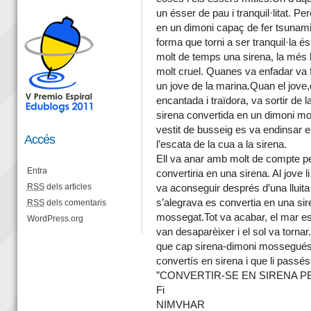
un ésser de pau i tranquil·litat. Pe
en un dimoni capaç de fer tsunami
forma que torni a ser tranquil·la é
molt de temps una sirena, la més 
molt cruel. Quanes va enfadar va 
un jove de la marina.Quan el jov
encantada i traïdora, va sortir de 
sirena convertida en un dimoni mo
vestit de busseig es va endinsar e
Accés
l’escata de la cua a la sirena.
Ell va anar amb molt de compte pe
Entra
convertiria en una sirena. Al jove l
RSS
dels articles
va aconseguir després d’una lluit
s’alegrava es convertia en una sire
RSS
dels comentaris
mossegat.Tot va acabar, el mar es 
WordPress.org
van desaparèixer i el sol va tornar
que cap sirena-dimoni mossegués
convertís en sirena i que li passés 
”CONVERTIR-SE EN SIRENA PER
Fi
NIMVHAR