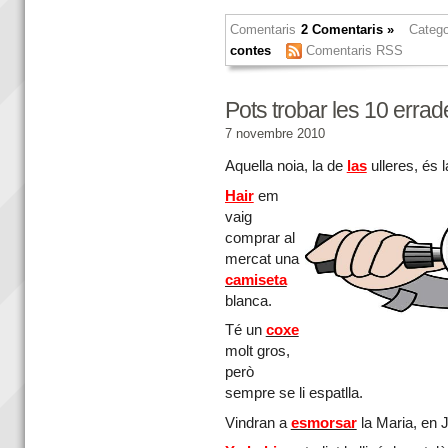
Comentaris
2 Comentaris »
Catego
contes
Comentaris RSS
Pots trobar les 10 errad
7 novembre 2010
Aquella noia, la de
las
ulleres, és
Hair
em
vaig
comprar al
mercat una
camiseta
blanca.
Té un
coxe
molt gros,
però
sempre se li espatlla.
Vindran a
esmorsar
la Maria, en J