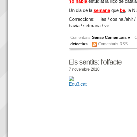
Yo
habia
estudiat la lliçó de catal
Un dia de la
semana
que
be
, la N
Correccions: les / cosina /ahir / 
havia / setmana / ve
Comentaris
Sense Comentaris »
C
detectius
Comentaris RSS
Els sentits: l’olfacte
7 novembre 2010