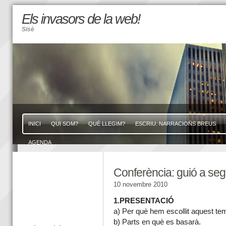
Els invasors de la web!
Sisè
INICI
QUI SOM?
QUÈ LLEGIM?
ESCRIU. NARRACIONS BREUS
AGENDA
Conferència: guió a seg
10 novembre 2010
1.PRESENTACIÓ
a) Per què hem escollit aquest te
b) Parts en què es basarà.