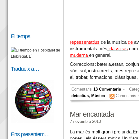
El temps
repessentatius
de la musica
de
av
instrumentals més
clássicas
com e
muderna
en general.
Correccions: bateria,estan, conjun
Tradueix a…
són, sol, instruments, mes represen
el, trobar, formacions, clàssique
Comentaris
13 Comentaris »
Categ
detectius
,
Música
Comentaris
Mar encantada
7 novembre 2010
La mar és molt gran i profunda.En 
Ens presentem…
coses i els éssers mítics.Un d’aqu