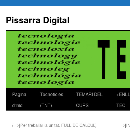
Pissarra Digital
Pàgina
Tecnotícies
TEMARI DEL
+ENL
Vés
d'inici
(TNT)
CURS
TEC
al
contingut
←
>[Per treballar la unitat. FULL DE CÀLCUL]
->[I