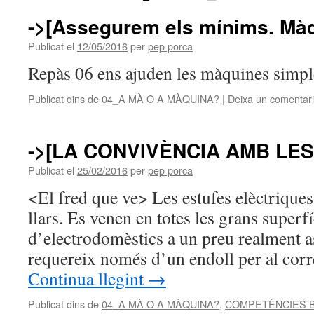
->[Assegurem els mínims. Màq
Publicat el
12/05/2016
per
pep porca
Repàs 06 ens ajuden les màquines simp
Publicat dins de
04_A MÀ O A MÀQUINA?
|
Deixa un comentari
->[LA CONVIVÈNCIA AMB LE
Publicat el
25/02/2016
per
pep porca
<El fred que ve> Les estufes elèctriques
llars. Es venen en totes les grans superfí
d’electrodomèstics a un preu realment a
requereix només d’un endoll per al corr
Continua llegint
→
Publicat dins de
04_A MÀ O A MÀQUINA?
,
COMPETÈNCIES 