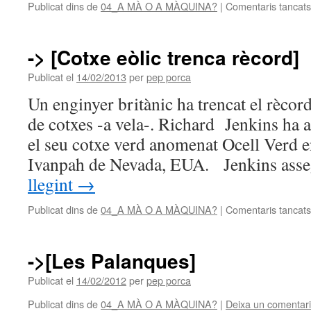
Publicat dins de
04_A MÀ O A MÀQUINA?
|
Comentaris tancats
-> [Cotxe eòlic trenca rècord]
Publicat el
14/02/2013
per
pep porca
Un enginyer britànic ha trencat el rècor
de cotxes -a vela-. Richard Jenkins ha
el seu cotxe verd anomenat Ocell Verd en
Ivanpah de Nevada, EUA. Jenkins as
llegint
→
Publicat dins de
04_A MÀ O A MÀQUINA?
|
Comentaris tancats
->[Les Palanques]
Publicat el
14/02/2012
per
pep porca
Publicat dins de
04_A MÀ O A MÀQUINA?
|
Deixa un comentari