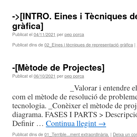
->[INTRO. Eines i Tècniques 
gràfica]
Publicat el
04/11/2021
per
pep porca
Publicat dins de
02_Eines i tècniques de representació gràfica
|
-[Mètode de Projectes]
Publicat el
06/10/2021
per
pep porca
_Valorar i entendre el mèto
com el mètode de resolució de problemes
tecnologia. _Conèixer el mètode de proje
diagrama. FASES I PARTS > Descripció 
Definir …
Continua llegint
→
Publicat dins de
01_Terrible...ment extraordinària.
|
Deixa un co