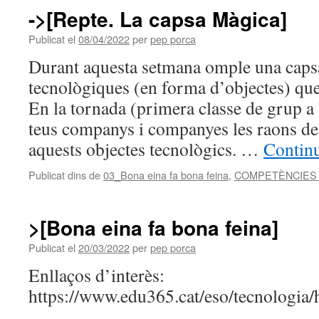
->[Repte. La capsa Màgica]
Publicat el
08/04/2022
per
pep porca
Durant aquesta setmana omple una caps
tecnològiques (en forma d’objectes) que 
En la tornada (primera classe de grup a 
teus companys i companyes les raons del
aquests objectes tecnològics. …
Continu
Publicat dins de
03_Bona eina fa bona feina
,
COMPETÈNCIES
>[Bona eina fa bona feina]
Publicat el
20/03/2022
per
pep porca
Enllaços d’interès:
https://www.edu365.cat/eso/tecnologia/