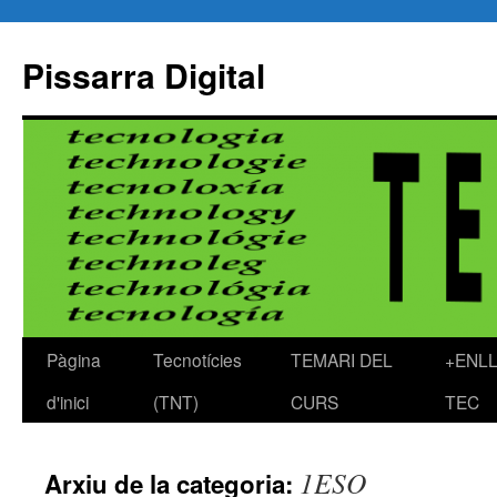
Pissarra Digital
Pàgina
Tecnotícies
TEMARI DEL
+ENL
Vés
d'inici
(TNT)
CURS
TEC
al
contingut
1ESO
Arxiu de la categoria: