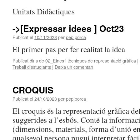
Unitats Didàctiques
->[Expressar idees ] Oct23
Publicat el
10/11/2023
per
pep porca
El primer pas per fer realitat la idea
Publicat dins de
02_Eines i tècniques de representació gràfica
|
Treball d'estudiants
|
Deixa un comentari
CROQUIS
Publicat el
24/10/2023
per
pep porca
El croquis és la representació gràfica de
suggerides a l’esbós. Conté la informac
(dimensions, materials, forma d’unió en
qualsevol persona pugui interpretar fàc