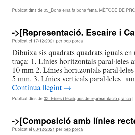
Publicat dins de
03_Bona eina fa bona feina
,
MÈTODE DE PR
->[Representació. Escaire i Ca
Publicat el
17/12/2021
per
pep porca
Dibuixa sis quadrats quadrats iguals en
traça: 1. Línies horitzontals paral·leles
10 mm 2. Línies horitzontals paral·lele
5 mm. 3. Línies verticals paral·leles a
Continua llegint
→
Publicat dins de
02_Eines i tècniques de representació gràfica
|
->[Composició amb línies rect
Publicat el
03/12/2021
per
pep porca