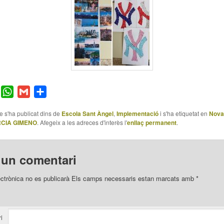
er
Facebook
WhatsApp
Gmail
Comparteix
le s'ha publicat dins de
Escola Sant Àngel
,
Implementació
i s'ha etiquetat en
Nova
CIA GIMENO
. Afegeix a les adreces d'interès l'
enllaç permanent
.
 un comentari
ectrònica no es publicarà
Els camps necessaris estan marcats amb
*
i