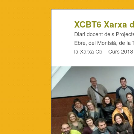
XCBT6 Xarxa d
Diari docent dels Project
Ebre, del Montsià, de la 
la Xarxa Cb – Curs 2018