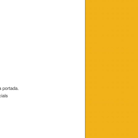
a portada.
cials