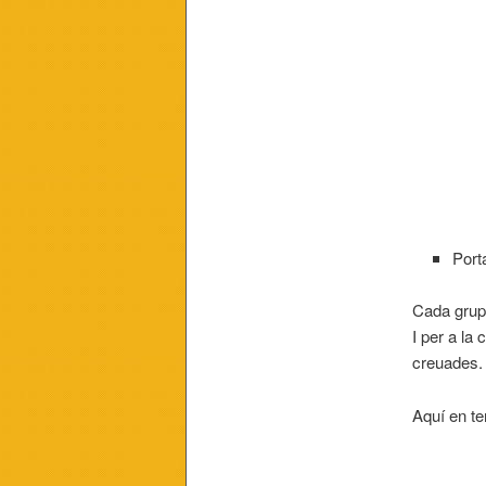
Port
Cada grup 
I per a la 
creuades.
Aquí en te