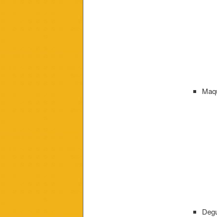
Maqu
Degu