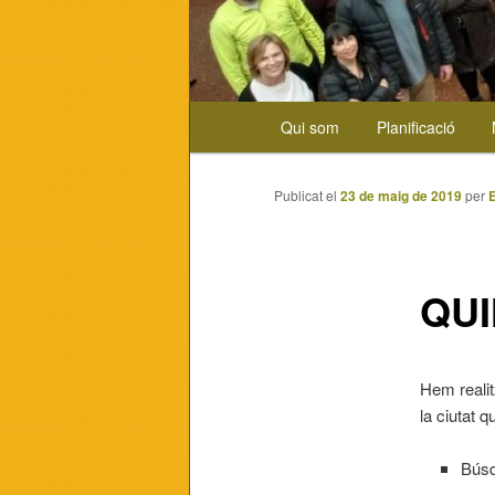
Menú
Qui som
Planificació
Aneu
principal
al
Publicat el
23 de maig de 2019
per
contingut
principal
QUI
Hem realit
la ciutat 
Búsq