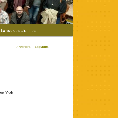
La veu dels alumnes
Navegació
←
Anteriors
Següents
→
pels
articles
ova York,