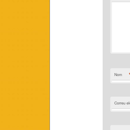
Nom
Correu el