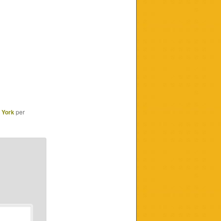
 York
per