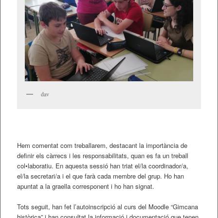
dav
Hem comentat com treballarem, destacant la importància de
definir els càrrecs i les responsabilitats, quan es fa un treball
col•laboratiu. En aquesta sessió han triat el/la coordinador/a,
el/la secretari/a i el que farà cada membre del grup. Ho han
apuntat a la graella corresponent i ho han signat.
Tots seguit, han fet l’autoinscripció al curs del Moodle “Gimcana
històrica” i han consultat la informació i documentació que tenen