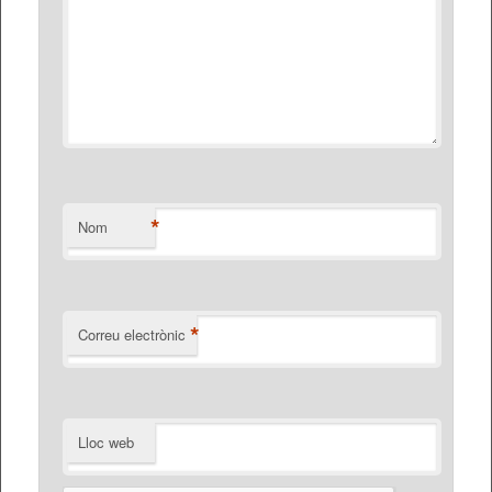
*
Nom
*
Correu electrònic
Lloc web