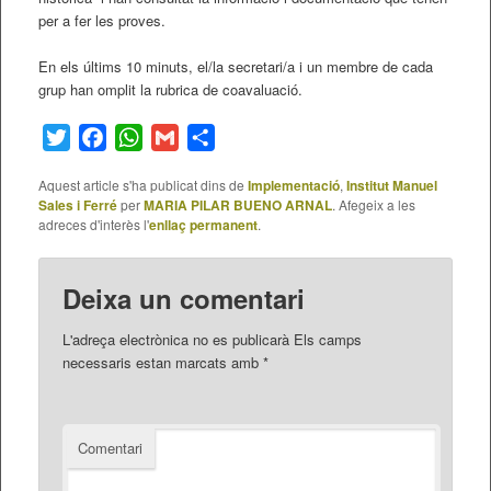
per a fer les proves.
En els últims 10 minuts, el/la secretari/a i un membre de cada
grup han omplit la rubrica de coavaluació.
Twitter
Facebook
WhatsApp
Gmail
Comparteix
Aquest article s'ha publicat dins de
Implementació
,
Institut Manuel
Sales i Ferré
per
MARIA PILAR BUENO ARNAL
. Afegeix a les
adreces d'interès l'
enllaç permanent
.
Deixa un comentari
L'adreça electrònica no es publicarà
Els camps
necessaris estan marcats amb
*
Comentari