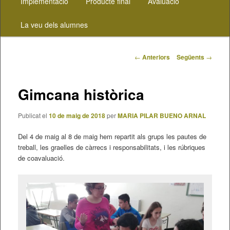
Implementació
Producte final
Avaluació
contingut
La veu dels alumnes
principal
Navegació
←
Anteriors
Següents
→
pels
articles
Gimcana històrica
Publicat el
10 de maig de 2018
per
MARIA PILAR BUENO ARNAL
Del 4 de maig al 8 de maig hem repartit als grups les pautes de
treball, les graelles de càrrecs i responsabilitats, i les rúbriques
de coavaluació.