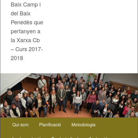
Baix Camp i
del Baix
Penedès que
pertanyen a
la Xarxa Cb
– Curs 2017-
2018
Menú
Aneu
Qui som
Planificació
Metodologia
principal
al