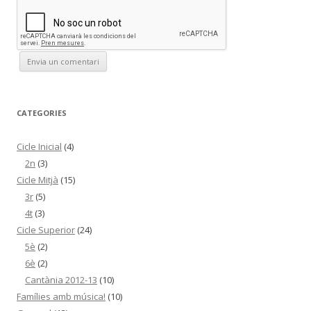
CATEGORIES
Cicle Inicial
(4)
2n
(3)
Cicle Mitjà
(15)
3r
(5)
4t
(3)
Cicle Superior
(24)
5è
(2)
6è
(2)
Cantània 2012-13
(10)
Famílies amb música!
(10)