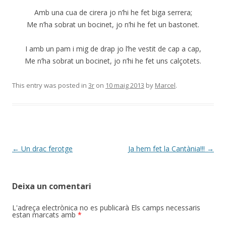
Amb una cua de cirera jo n’hi he fet biga serrera;
Me n’ha sobrat un bocinet, jo n’hi he fet un bastonet.
I amb un pam i mig de drap jo l’he vestit de cap a cap,
Me n’ha sobrat un bocinet, jo n’hi he fet uns calçotets.
This entry was posted in
3r
on
10 maig 2013
by
Marcel
.
Post
←
Un drac ferotge
Ja hem fet la Cantània!!!
→
navigation
Deixa un comentari
L'adreça electrònica no es publicarà
Els camps necessaris
estan marcats amb
*