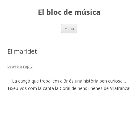
El bloc de música
Skip
Menu
to
content
El maridet
Leave a reply
La cançó que treballem a 3r és una història ben curiosa…
Fixeu-vos com la canta la Coral de nens i nenes de Vilafranca!