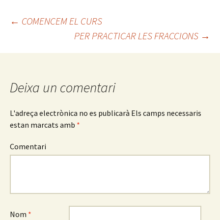
o
er
p
←
COMENCEM EL CURS
o
ar
PER PRACTICAR LES FRACCIONS
→
Navegació
k
te
ix
pels
Deixa un comentari
articles
L'adreça electrònica no es publicarà
Els camps necessaris
estan marcats amb
*
Comentari
Nom
*