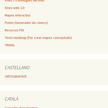
Atles i Cronologies del mòn
Eines web 2.0
Mapes interactius
Pixton (Generador de còmics)
Recursos PDI
Text2 mindmap (Per crear mapes conceptuals)
TRIVIAL
CASTELLANO
ORTOGRAFÍATE
CATALÀ
Cercador d’anagrames