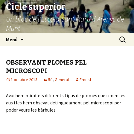
Cicle superior
Un bloc de l'Escola Sant Martí d'Arenys de
Munt
Vés
Cerca:
Menú
al
contingut
OBSERVANT PLOMES PEL
MICROSCOPI
1 octubre 2013
5è
,
General
Ernest
Avui hem mirat els diferents tipus de plomes que tenen les
aus i les hem obsevat detingudament pel microscopi per
poder veure les bàrbules.