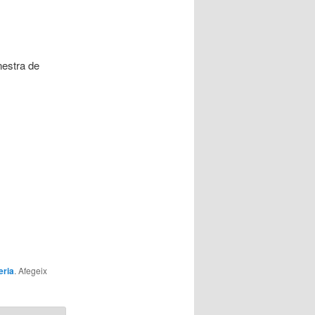
inestra de
eria
. Afegeix