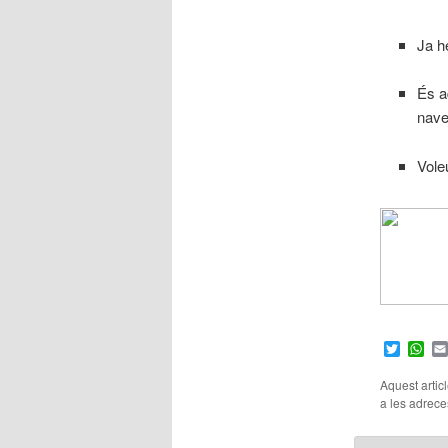
Ja h
És 
nave
Vol
Twitter
Wh
Aquest artic
a les adreces