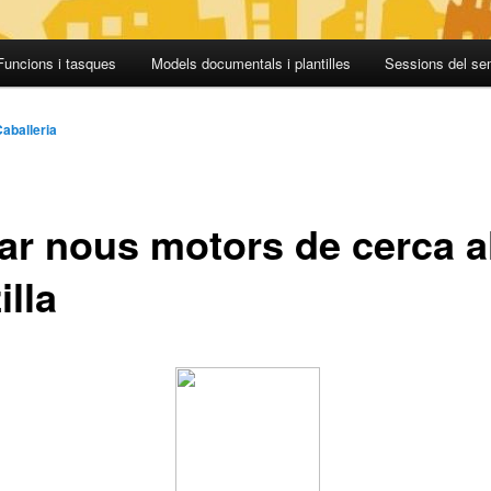
Funcions i tasques
Models documentals i plantilles
Sessions del se
Caballeria
ar nous motors de cerca a
illa