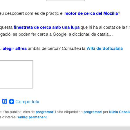
eu descobert com és de pràctic el
motor de cerca del Mozilla
?
aquesta
finestreta de cerca amb una lupa
que hi ha al costat de la f
gació: es poden fer cerca a Google, a diccionari de català…
eu
afegir altres
àmbits de cerca? Consulteu la
Wiki de Softcatalà
atsApp
Email
Facebook
Comparteix
le s'ha publicat dins de
programari
i s'ha etiquetat en
programari
per
Núria Caball
 d'interès l'
enllaç permanent
.