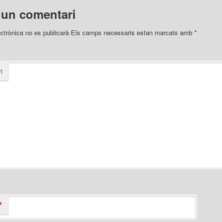
 un comentari
ectrònica no es publicarà
Els camps necessaris estan marcats amb
*
i
*