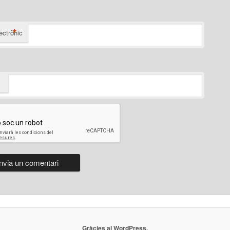
*
ectrònic
Gràcies al WordPress.