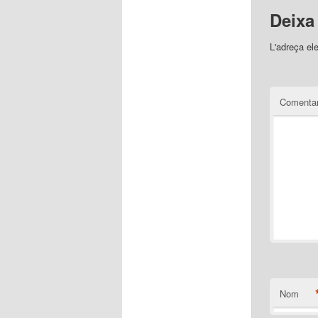
Deixa
L'adreça el
Comentar
Nom