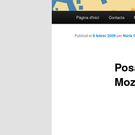
Menú
Pàgina d'inici
Contacta
Aneu
principal
al
Publicat el
8 febrer 2009
per
Núria 
contingut
Pos
principal
Moz