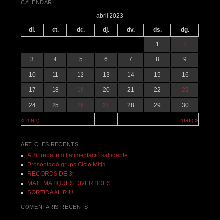
CALENDARI
abril 2023
dl.
dt.
dc.
dj.
dv.
ds.
dg.
1
2
3
4
5
6
7
8
9
10
11
12
13
14
15
16
17
18
19
20
21
22
23
24
25
26
27
28
29
30
« març
maig »
ARTICLES RECENTS
A 3r treballem l’alimentació saludable
Presentació grups Cicle Mitjà
RECORDS DE 3r
MATEMÀTIQUES DIVERTIDES
SORTIDA AL RIU
COMENTARIS RECENTS