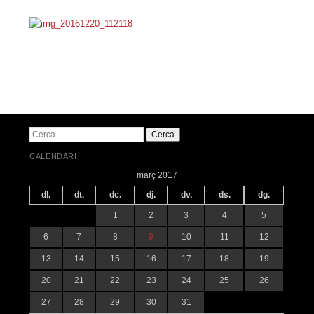
Navegació pels articles
Cerca
CALENDARI
març 2017
dl.
dt.
dc.
dj.
dv.
ds.
dg.
1
2
3
4
5
6
7
8
9
10
11
12
13
14
15
16
17
18
19
20
21
22
23
24
25
26
27
28
29
30
31