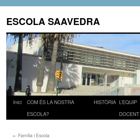
ESCOLA SAAVEDRA
Inici
COM ÉS LA NOSTRA
HISTÒRIA
L’EQUIP
Vés
ESCOLA?
DOCENT
al
contingut
←
Família i Escola