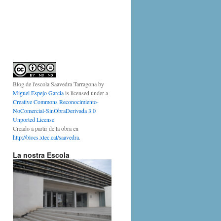
Blog de l'escola Saavedra Tarragona
by
Miguel Espejo Garcia
is licensed under a
Creative Commons Reconocimiento-
NoComercial-SinObraDerivada 3.0
Unported License
.
Creado a partir de la obra en
http://blocs.xtec.cat/saavedra
.
La nostra Escola