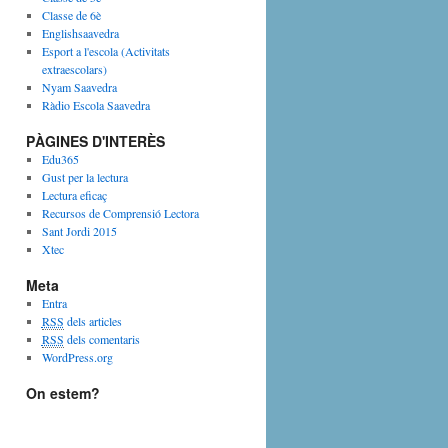
Classe de 6è
Englishsaavedra
Esport a l'escola (Activitats
extraescolars)
Nyam Saavedra
Ràdio Escola Saavedra
PÀGINES D'INTERÈS
Edu365
Gust per la lectura
Lectura eficaç
Recursos de Comprensió Lectora
Sant Jordi 2015
Xtec
Meta
Entra
RSS
dels articles
RSS
dels comentaris
WordPress.org
On estem?