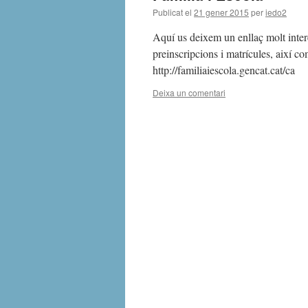
Publicat el
21 gener 2015
per
iedo2
Aquí us deixem un enllaç molt inter
preinscripcions i matrícules, així co
http://familiaiescola.gencat.cat/ca
Deixa un comentari