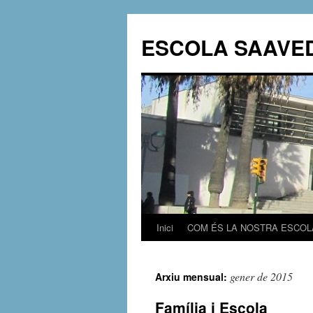
ESCOLA SAAVE
Inici
COM ÉS LA NOSTRA ESCOL
Vés
al
gener de 2015
Arxiu mensual:
contingut
Família i Escola