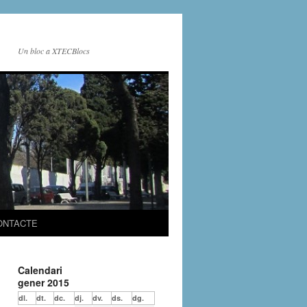
Un bloc a XTECBlocs
ONTACTE
Calendari
gener 2015
dl.
dt.
dc.
dj.
dv.
ds.
dg.