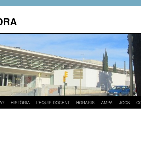
DRA
A?
HISTÒRIA
L’EQUIP DOCENT
HORARIS
AMPA
JOCS
C