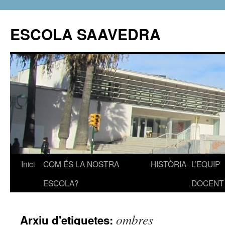
ESCOLA SAAVEDRA
Inici
COM ÉS LA NOSTRA
HISTÒRIA
L’EQUIP
Vés
ESCOLA?
DOCENT
al
contingut
ombres
Arxiu d'etiquetes: