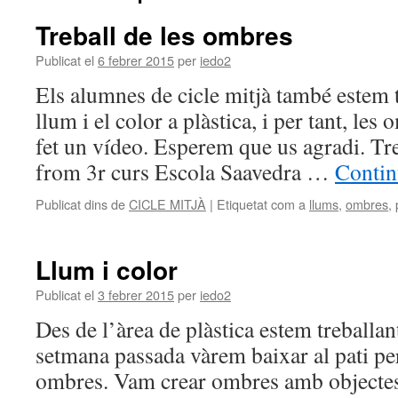
Treball de les ombres
Publicat el
6 febrer 2015
per
iedo2
Els alumnes de cicle mitjà també estem t
llum i el color a plàstica, i per tant, le
fet un vídeo. Esperem que us agradi. T
from 3r curs Escola Saavedra …
Contin
Publicat dins de
CICLE MITJÀ
|
Etiquetat com a
llums
,
ombres
,
Llum i color
Publicat el
3 febrer 2015
per
iedo2
Des de l’àrea de plàstica estem treballant 
setmana passada vàrem baixar al pati per
ombres. Vam crear ombres amb objectes 