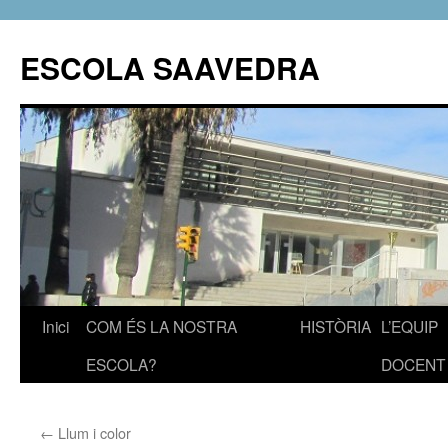
ESCOLA SAAVEDRA
Inici
COM ÉS LA NOSTRA
HISTÒRIA
L’EQUIP
Vés
ESCOLA?
DOCENT
al
contingut
←
Llum i color