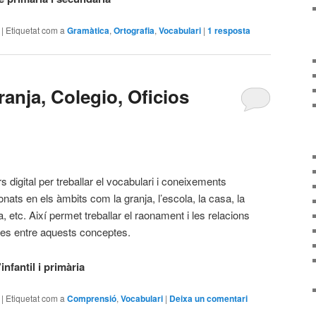
|
Etiquetat com a
Gramàtica
,
Ortografia
,
Vocabulari
|
1
resposta
ranja, Colegio, Oficios
s digital per treballar el vocabulari i coneixements
onats en els àmbits com la granja, l’escola, la casa, la
a, etc. Així permet treballar el raonament i les relacions
ues entre aquests conceptes.
nfantil i primària
|
Etiquetat com a
Comprensió
,
Vocabulari
|
Deixa un comentari