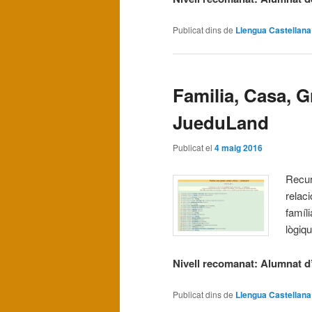
Publicat dins de
Llengua Castellana
Familia, Casa, G
JueduLand
Publicat el
4 maig 2016
Recur
relaci
famíli
lògiq
Nivell recomanat: Alumnat d’i
Publicat dins de
Llengua Castellana