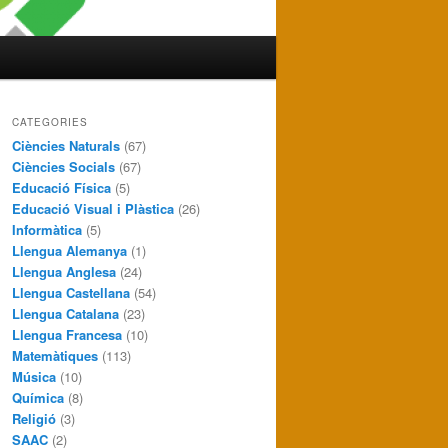
CATEGORIES
Ciències Naturals
(67)
Ciències Socials
(67)
Educació Física
(5)
Educació Visual i Plàstica
(26)
Informàtica
(5)
Llengua Alemanya
(1)
Llengua Anglesa
(24)
Llengua Castellana
(54)
Llengua Catalana
(23)
Llengua Francesa
(10)
Matemàtiques
(113)
Música
(10)
Química
(8)
Religió
(3)
SAAC
(2)