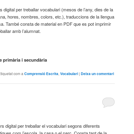
 digital per treballar vocabulari (mesos de l’any, dies de la
a, hores, nombres, colors, etc.), traduccions de la llengua
sa. També consta de material en PDF que es pot imprimir
eballar amb l’alumnat.
 primària i secundària
tiquetat com a
Comprensió Escrita
,
Vocabulari
|
Deixa un comentari
s digital per treballar el vocabulari segons diferents
iques com l’escola, la casa o el parc. Consta tant de la