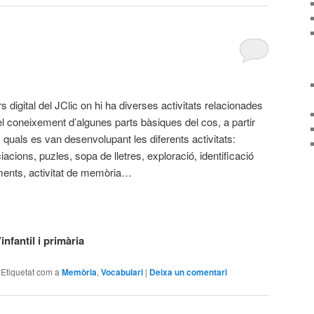
 digital del JClic on hi ha diverses activitats relacionades
l coneixement d’algunes parts bàsiques del cos, a partir
s quals es van desenvolupant les diferents activitats:
acions, puzles, sopa de lletres, exploració, identificació
ments, activitat de memòria…
nfantil i primària
|
Etiquetat com a
Memòria
,
Vocabulari
|
Deixa un comentari