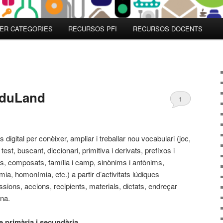
ER CATEGORIES
RECURSOS PFI
RECURSOS DOCENTS
I
eduLand
1
 digital per conèixer, ampliar i treballar nou vocabulari (joc,
 test, buscant, diccionari, primitiva i derivats, prefixos i
os, composats, família i camp, sinònims i antònims,
mia, homonímia, etc.) a partir d’activitats lúdiques
ssions, accions, recipients, materials, dictats, endreçar
ana.
 primària i secundària