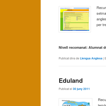
Recurs
setman
angle
per tr
Nivell recomanat: Alumnat de
Publicat dins de
Llengua Anglesa
|
E
Eduland
Publicat el
30 juny 2011
Recur
temàt