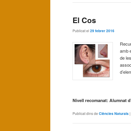
El Cos
Publicat el
29 febrer 2016
Recurs
amb e
de le
associ
d’ele
Nivell recomanat: Alumnat d’i
Publicat dins de
Ciències Naturals