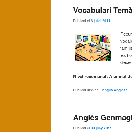
Vocabulari Temà
Publicat el
6 juliol 2011
Recurs
vocabu
famíli
les ho
d’exer
Nivel recomanat: Alumnat de
Publicat dins de
Llengua Anglesa
|
E
Anglès Genmag
Publicat el
30 juny 2011