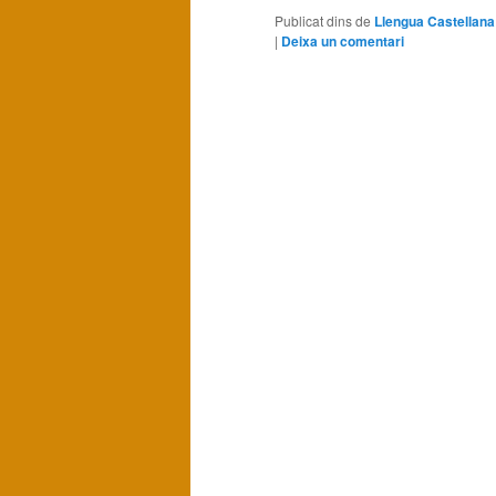
Publicat dins de
Llengua Castellana
|
Deixa un comentari