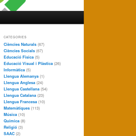
CATEGORIES
Ciències Naturals
(67)
Ciències Socials
(67)
Educació Física
(5)
Educació Visual i Plàstica
(26)
Informàtica
(5)
Llengua Alemanya
(1)
Llengua Anglesa
(24)
Llengua Castellana
(54)
Llengua Catalana
(23)
Llengua Francesa
(10)
Matemàtiques
(113)
Música
(10)
Química
(8)
Religió
(3)
SAAC
(2)