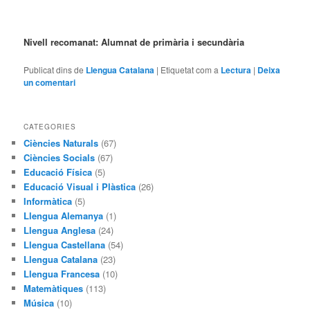
Nivell recomanat:
Alumnat de primària i secundària
Publicat dins de
Llengua Catalana
|
Etiquetat com a
Lectura
|
Deixa
un comentari
CATEGORIES
Ciències Naturals
(67)
Ciències Socials
(67)
Educació Física
(5)
Educació Visual i Plàstica
(26)
Informàtica
(5)
Llengua Alemanya
(1)
Llengua Anglesa
(24)
Llengua Castellana
(54)
Llengua Catalana
(23)
Llengua Francesa
(10)
Matemàtiques
(113)
Música
(10)