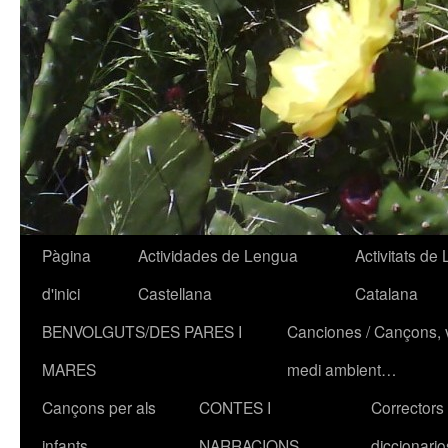
Pàgina
Actividades de Lengua
Activitats de
Vés
d'inici
Castellana
Catalana
al
BENVOLGUTS/DES PARES I
Canciones / Cançons, va
contingut
MARES
medi ambient…
Cançons per als
CONTES I
Correctors 
infants
NARRACIONS
diccionario