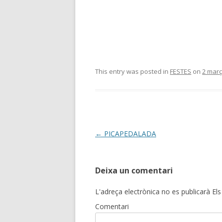
This entry was posted in
FESTES
on
2 març
Post
←
PICAPEDALADA
navigation
Deixa un comentari
L'adreça electrònica no es publicarà
Els
Comentari