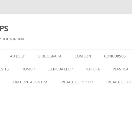
PS
EIP ROCABRUNA
Skip
to
AU LOUP
BIBLIOGRAFIA
COM SÓN
CONCURSOS
content
ESTES
HUMOR
LLENGUA LLOP
NATURA
PLÀSTICA
SOM CONTACONTES!
TREBALL ESCRIPTOR
TREBALL LECTO