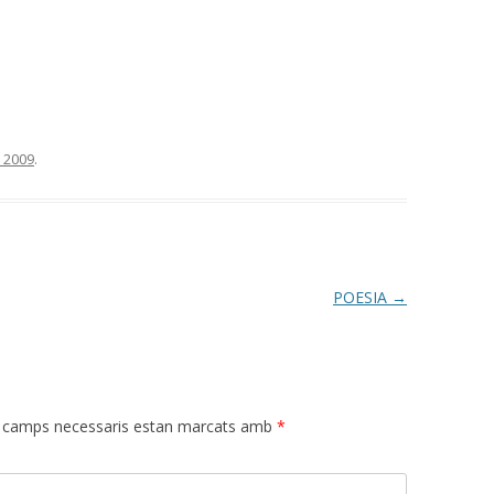
 2009
.
POESIA
→
 camps necessaris estan marcats amb
*