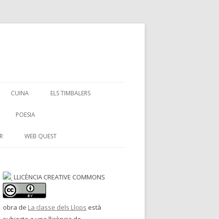
CUINA
ELS TIMBALERS
POESIA
R
WEB QUEST
LLICÈNCIA CREATIVE COMMONS
obra de
La classe dels Llops
està