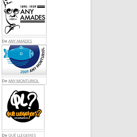
De
ANY AMADES
De
ANY MONTURIOL
De
QUÈ LLEGEIXES