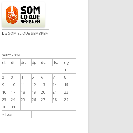
De
SOM EL QUE SEMBREM
març 2009
dl.
dt.
dc.
dj.
dv.
ds.
dg.
1
2
3
4
5
6
7
8
9
10
11
12
13
14
15
16
17
18
19
20
21
22
23
24
25
26
27
28
29
30
31
« febr.