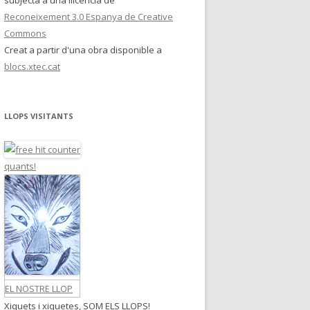
subjecta a una llicència de
Reconeixement 3.0 Espanya de Creative
Commons
Creat a partir d'una obra disponible a
blocs.xtec.cat
LLOPS VISITANTS
quants!
EL NOSTRE LLOP
Xiquets i xiquetes, SOM ELS LLOPS!