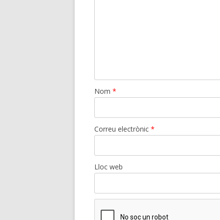
Nom
*
Correu electrònic
*
Lloc web