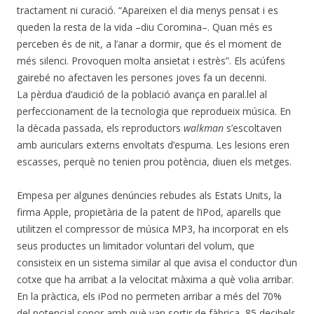
tractament ni curació. “Apareixen el dia menys pensat i es
queden la resta de la vida –diu Coromina–. Quan més es
perceben és de nit, a l’anar a dormir, que és el moment de
més silenci. Provoquen molta ansietat i estrès”. Els acúfens
gairebé no afectaven les persones joves fa un decenni.
La pèrdua d’audició de la població avança en paral.lel al
perfeccionament de la tecnologia que reprodueix música. En
la dècada passada, els reproductors
walkman
s’escoltaven
amb auriculars externs envoltats d’espuma. Les lesions eren
escasses, perquè no tenien prou potència, diuen els metges.
Empesa per algunes denúncies rebudes als Estats Units, la
firma Apple, propietària de la patent de l’iPod, aparells que
utilitzen el compressor de música MP3, ha incorporat en els
seus productes un limitador voluntari del volum, que
consisteix en un sistema similar al que avisa el conductor d’un
cotxe que ha arribat a la velocitat màxima a què volia arribar.
En la pràctica, els iPod no permeten arribar a més del 70%
del potencial sonor amb què van sortir de fàbrica, 85 decibels