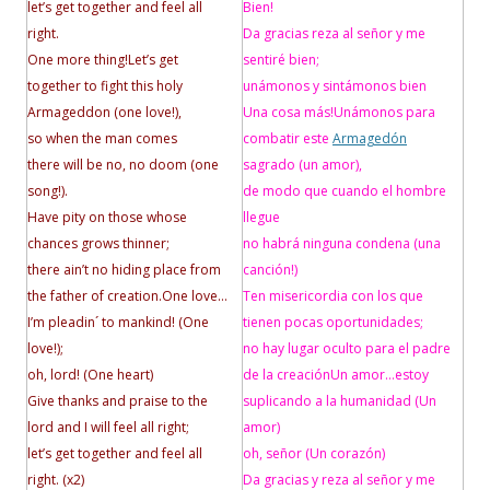
let’s get together and feel all
Bien!
right.
Da gracias reza al señor y me
One more thing!
Let’s get
sentiré bien;
together to fight this holy
unámonos y sintámonos bien
Armageddon (one love!),
Una cosa más!
Unámonos para
so when the man comes
combatir este
Armagedón
there will be no, no doom (one
sagrado (un amor),
song!).
de modo que cuando el hombre
Have pity on those whose
llegue
chances grows thinner;
no habrá ninguna condena (una
there ain’t no hiding place from
canción!)
the father of creation.
One love…
Ten misericordia con los que
I’m pleadin´ to mankind! (One
tienen pocas oportunidades;
love!);
no hay lugar oculto para el padre
oh, lord! (One heart)
de la creación
Un amor…
estoy
Give thanks and praise to the
suplicando a la humanidad (Un
lord and I will feel all right;
amor)
let’s get together and feel all
oh, señor (Un corazón)
right. (x2)
Da gracias y reza al señor y me