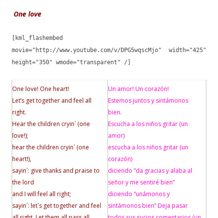
One love
[kml_flashembed
movie="http://www.youtube.com/v/DPG5wqscMjo" width="425"
height="350" wmode="transparent" /]
One love! One heart!
Un amor! Un corazón!
Let’s get together and feel all
Estemos juntos y sintámonos
right.
bien.
Hear the children cryin´ (one
Escucha a los niños gritar (un
love!);
amor)
hear the children cryin´ (one
escucha a los niños gritar (un
heart!),
corazón)
sayin´: give thanks and praise to
diciendo “da gracias y alaba al
the lord
señor y me sentiré bien”
and I will feel all right;
diciendo “unámonos y
sayin´: let´s get together and feel
sintámonos bien”
Deja pasar
all right.
Let them all pass all
todos sus sucios comentarios (un