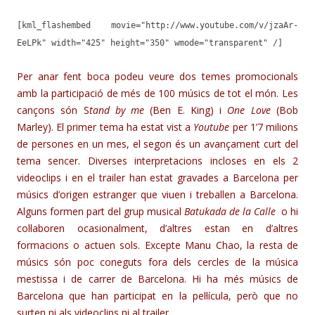
[kml_flashembed movie="http://www.youtube.com/v/jzaAr-
EeLPk" width="425" height="350" wmode="transparent" /]
Per anar fent boca podeu veure dos temes promocionals
amb la participació de més de 100 músics de tot el món. Les
cançons són S
tand by me
(Ben E. King) i
One Love
(Bob
Marley). El primer tema ha estat vist a
Youtube
per 1’7 milions
de persones en un mes, el segon és un avançament curt del
tema sencer. Diverses interpretacions incloses en els 2
videoclips i en el trailer han estat gravades a Barcelona per
músics d’origen estranger que viuen i treballen a Barcelona.
Alguns formen part del grup musical
Batukada de la Calle
o hi
col·laboren ocasionalment, d’altres estan en d’altres
formacions o actuen sols. Excepte Manu Chao, la resta de
músics són poc coneguts fora dels cercles de la música
mestissa i de carrer de Barcelona. Hi ha més músics de
Barcelona que han participat en la pel·lícula, però que no
surten ni als videoclips ni al trailer.