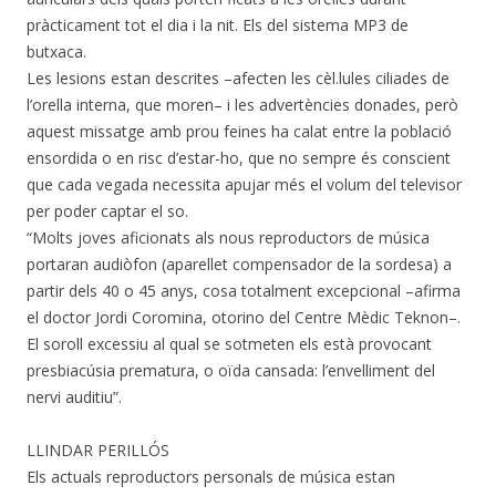
pràcticament tot el dia i la nit. Els del sistema MP3 de
butxaca.
Les lesions estan descrites –afecten les cèl.lules ciliades de
l’orella interna, que moren– i les advertències donades, però
aquest missatge amb prou feines ha calat entre la població
ensordida o en risc d’estar-ho, que no sempre és conscient
que cada vegada necessita apujar més el volum del televisor
per poder captar el so.
“Molts joves aficionats als nous reproductors de música
portaran audiòfon (aparellet compensador de la sordesa) a
partir dels 40 o 45 anys, cosa totalment excepcional –afirma
el doctor Jordi Coromina, otorino del Centre Mèdic Teknon–.
El soroll excessiu al qual se sotmeten els està provocant
presbiacúsia prematura, o oïda cansada: l’envelliment del
nervi auditiu”.
LLINDAR PERILLÓS
Els actuals reproductors personals de música estan