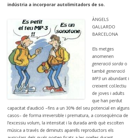
indústria a incorporar autolimitadors de so.
ÀNGELS
GALLARDO
BARCELONA
Els metges
anomenen
generació sorda
o
també
generació
MP3
un abundant i
creixent col.lectiu
de joves i adults
que han perdut
capacitat d’audició –fins a un 30% del seu potencial en alguns
casos– de forma irreversible i prematura, a conseqüència de
l’excessiu volum, la intensitat i la durada amb què escolten
música a través de diminuts aparells reproductors els
auriculars dels quals porten ficats a les orelles durant