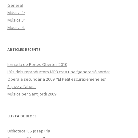
General
Música 1r
Música 3r
Música 4t
ARTICLES RECENTS
Jornada de Portes Obertes 2010
L’ús dels reproductors MP3 crea una “generació sorda”
Òpera a secundària 2009: “El Petit escuraxemeneies”
El jazz a l’abast
Música per Sant Jordi 2009
LLISTA DE BLOCS
Biblioteca IES Josep Pla