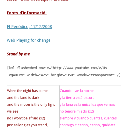
Fonts d’informació:
El Periódico, 17/12/2008
Web Playing for change
Stand by me
[kml_flashembed movie="http://www.youtube.com/v/Us-
TVg40ExM" width="425" height="350" wmode="transparent" /]
When the night has come
Cuando cae la noche
and the land is dark
y la tierra está oscura
and the moon is the only light
y la luna es la única luz que vemos
we see
no tendré miedo (x2)
no I won’t be afraid (x2)
siempre y cuando cuentes, cuentes
just as long as you stand,
conmigo
.
Y cariño, cariño, quédate