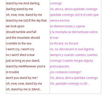
stand by me
.
And darling,
conmigo
darling stand by me
oh, ahora, ahora quédate conmigo
oh, now, now, stand by me
quédate conmigo (x2).
Si el cielo que
stand by me (x2).
If the sky that
vemos encima
we look upon
se desmoronase y cayese
should tumble and fall
y la montaña se derrumbase sobre
and the mountain should
el mar
crumble to the sea
no lloraré, no lloraré
I won’t cry, I won’t cry
no, no derramaré ni una lágrima
no I won’t shed a tear
siempre y cuando cuentes, cuentes
just as long as you stand,
conmigo
Cuando tengas alguna
stand by me
Whenever you’re
preocupación,
in trouble
¿no contarás conmigo?
won’t you stand by me?
Oh, ahora, ahora quédate conmigo
oh, now, now, stand by me
Oh, quédate conmigo (x 3)
Y…
oh, stand by me (x 3)
And…