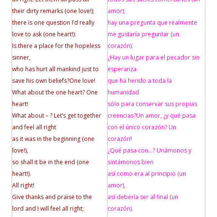
their dirty remarks (one love!);
amor);
there is one question I’d really
hay una pregunta que realmente
love to ask (one heart!):
me gustaría preguntar (un
Is there a place for the hopeless
corazón):
sinner,
¿Hay un lugar para el pecador sin
who has hurt all mankind just to
esperanza
save his own beliefs?
One love!
que ha herido a toda la
What about the one heart? One
humanidad
heart!
sólo para conservar sus propias
What about – ? Let’s get together
creencias?
Un amor, ¿y qué pasa
and feel all right
con el único corazón? Un
as it was in the beginning (one
corazón!
love!),
¿Qué pasa con…? Unámonos y
so shall it be in the end (one
sintámonos bien
heart!).
así como era al principio (un
All right!
amor),
Give thanks and praise to the
así debería ser al final (un
lord and I will feel all right;
corazón).