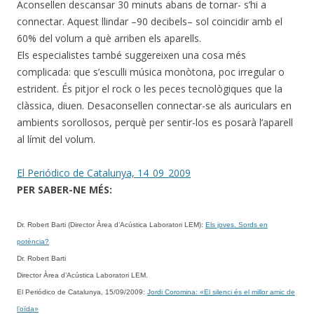
Aconsellen descansar 30 minuts abans de tornar- s’hi a
connectar. Aquest llindar –90 decibels– sol coincidir amb el
60% del volum a què arriben els aparells.
Els especialistes també suggereixen una cosa més
complicada: que s’esculli música monòtona, poc irregular o
estrident. És pitjor el rock o les peces tecnològiques que la
clàssica, diuen. Desaconsellen connectar-se als auriculars en
ambients sorollosos, perquè per sentir-los es posarà l’aparell
al límit del volum.
El Periódico de Catalunya, 14_09_2009
PER SABER-NE MÉS:
Dr. Robert Barti (
Director Àrea d’Acústica Laboratori LEM
)
:
Els joves. Sords en
potència?
Dr. Robert Barti
Director Àrea d’Acústica Laboratori LEM.
El Periódico de Catalunya, 15/09/2009
:
Jordi Coromina: «El silenci és el millor amic de
l’oïda»