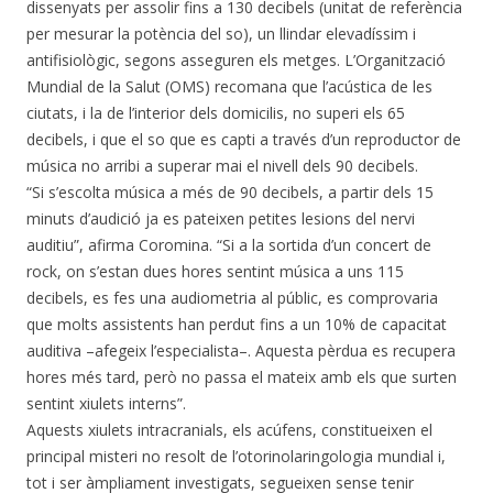
dissenyats per assolir fins a 130 decibels (unitat de referència
per mesurar la potència del so), un llindar elevadíssim i
antifisiològic, segons asseguren els metges. L’Organització
Mundial de la Salut (OMS) recomana que l’acústica de les
ciutats, i la de l’interior dels domicilis, no superi els 65
decibels, i que el so que es capti a través d’un reproductor de
música no arribi a superar mai el nivell dels 90 decibels.
“Si s’escolta música a més de 90 decibels, a partir dels 15
minuts d’audició ja es pateixen petites lesions del nervi
auditiu”, afirma Coromina. “Si a la sortida d’un concert de
rock, on s’estan dues hores sentint música a uns 115
decibels, es fes una audiometria al públic, es comprovaria
que molts assistents han perdut fins a un 10% de capacitat
auditiva –afegeix l’especialista–. Aquesta pèrdua es recupera
hores més tard, però no passa el mateix amb els que surten
sentint xiulets interns”.
Aquests xiulets intracranials, els acúfens, constitueixen el
principal misteri no resolt de l’otorinolaringologia mundial i,
tot i ser àmpliament investigats, segueixen sense tenir