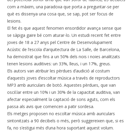
com a màxim, una paradoxa que porta a preguntar-se per
què es dissenya una cosa que, se sap, pot ser focus de
lesions.
El fet és que aquest fenomen ensordidor avança sense que
se sàpiga gaire bé com aturar-lo. Un estudi recent fet entre
joves de 18 a 27 anys pel Centre de Desenvolupament
Acústic de l’escola d’arquitectura de La Salle, de Barcelona,
ha demostrat que fins a un 50% dels nois i noies analitzats
tenen lesions auditives: un 33%, lleus, i un 17%, greus.
Els autors van atribuir les pèrdues d’audició al costum
d’aquests joves d’escoltar música a través de reproductors
MP3 amb auriculars de botó. Aquestes pèrdues, que van
oscil.lar entre un 10% i un 30% de la capacitat auditiva, van
afectar especialment la captació de sons aguts, com els
passa als avis que comencen a patir sordesa.
Els metges proposen no escoltar música amb auriculars
sintonitzats a 90 decibels o més, però suggereixen que, si es
fa, no s’estigui més d’una hora suportant aquest volum.