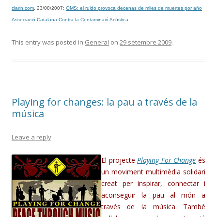
clarin.com
, 23/08/2007:
OMS: el ruido provoca decenas de miles de muertes por año
Associació Catalana Contra la Contaminaió Acústica
This entry was posted in
General
on
29 setembre 2009
.
Playing for changes: la pau a través de la
música
Leave a reply
El projecte
Playing For Change
és
un moviment multimèdia solidari
creat per inspirar, connectar i
aconseguir la pau al món a
través de la música. També