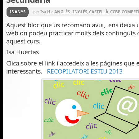
13 ANYS
per
Isa H
a
ANGLÈS - INGLÉS
,
CASTELLÀ
,
CCBB COMPET
CONEIXEMENT DEL MEDI NATURAL I SOCIAL
,
DEURES
Aquest bloc que us recomano avui, ens deixa u
web on podeu practicar molts dels continguts 
MATEMÀTIQUES
aquest curs.
Isa Huertas
Clica sobre el link i accedeix a les pàgines que
interessants.
RECOPILATORI ESTIU 2013