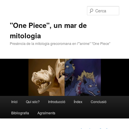
Cerca
"One Piece", un mar de
mitologia
Presència de la mitologia grecoromana en l'"anime" "One Piece"
Menú
Inici
Qui sóc?
Introducció
Índex
Conclusió
Aneu
principal
Bibliografia
Agraïments
al
contingut