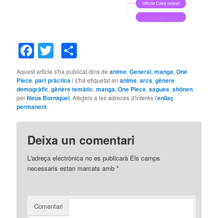
Facebook
Twitter
Comparteix
Aquest article s'ha publicat dins de
anime
,
General
,
manga
,
One
Piece
,
part pràctica
i s'ha etiquetat en
anime
,
arcs
,
gènere
demogràfic
,
gènere temàtic
,
manga
,
One Piece
,
sagues
,
shōnen
per
Neus Borniquel
. Afegeix a les adreces d'interès l'
enllaç
permanent
.
Deixa un comentari
L'adreça electrònica no es publicarà
Els camps
necessaris estan marcats amb
*
Comentari