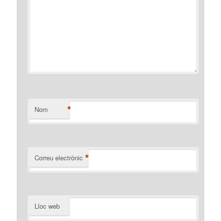
*
Nom
*
Correu electrònic
Lloc web