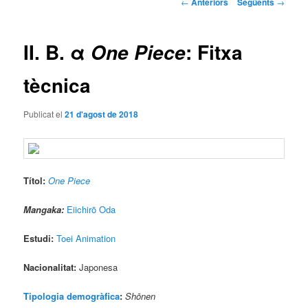
Navegació
←
Anteriors
Següents
→
pels
principal
articles
II. B. α
: Fitxa
One Piece
tècnica
Publicat el
21 d'agost de 2018
Títol:
One Piece
Mangaka:
Eiichirō Oda
Estudi:
Toei Animation
Nacionalitat:
Japonesa
Tipologia demogràfica
:
Shōnen