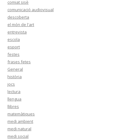
comiat sisè
comunicació audiovisual
descoberta
el món de l'art
entrevista
escola
esport
festes
frases fetes
General
història
jocs
lectura
llengua
llibres
matemàtiques
medi ambient
medi natural
medi social