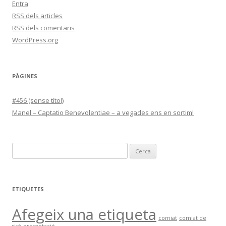
Entra
RSS
dels articles
RSS
dels comentaris
WordPress.org
PÀGINES
#456 (sense títol)
Manel – Captatio Benevolentiae – a vegades ens en sortim!
C
e
r
c
ETIQUETES
a
Afegeix una etiqueta
:
comiat
comiat de