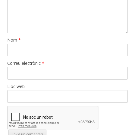
Nom
*
Correu electrònic
*
Lloc web