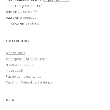
jhonn i sergi
en
l’escurçó
oriol
en
les series TV
paula
en
el menjador
mmoncal
en
la natació
LLISTA DE BLOCS
bloc de camp
estampes de la nostra terra
història i tradicions
mestrepla5
Passió per la muntanya
Patrimoni Natural de Catalunya
META