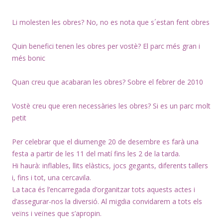
Li molesten les obres? No, no es nota que s´estan fent obres
Quin benefici tenen les obres per vostè? El parc més gran i
més bonic
Quan creu que acabaran les obres? Sobre el febrer de 2010
Vostè creu que eren necessàries les obres? Si es un parc molt
petit
Per celebrar que el diumenge 20 de desembre es farà una
festa a partir de les 11 del matí fins les 2 de la tarda.
Hi haurà: inflables, llits elàstics, jocs gegants, diferents tallers
i, fins i tot, una cercavila.
La taca és l’encarregada d’organitzar tots aquests actes i
d’assegurar-nos la diversió. Al migdia convidarem a tots els
veïns i veïnes que s’apropin.