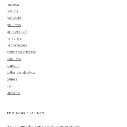
música
natura
pel·lícula
poemes
presentació
refranys
reportatges
setmana cultural
sortides
sumari
taller de plàstica
tallers
TV
univers
COMENTARIS RECENTS
Paula Camacho Sanz
en
els plats preferits