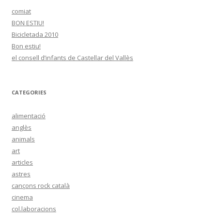
comiat
BON ESTIU!
Bicicletada 2010
Bon estiu!
el consell d’infants de Castellar del Vallès
CATEGORIES
alimentació
anglès
animals
art
articles
astres
cançons rock català
cinema
col.laboracions