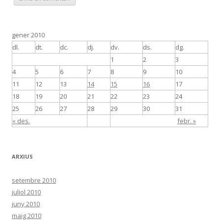
gener 2010
dl.
dt.
dc.
dj.
dv.
ds.
dg.
1
2
3
4
5
6
7
8
9
10
11
12
13
14
15
16
17
18
19
20
21
22
23
24
25
26
27
28
29
30
31
« des.
febr. »
ARXIUS
setembre 2010
juliol 2010
juny 2010
maig 2010