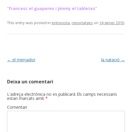
“francesc el guaperes i jimmy el tabletes”
This entry was posted in
entrevista
,
reportatges
on
14 gener 2010
.
Post
←
el menjador
la natació
→
navigation
Deixa un comentari
L'adreça electrònica no es publicarà
Els camps necessaris
estan marcats amb
*
Comentari