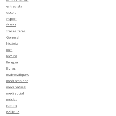
el món de l'art
entrevista
escola
esport
festes
frases fetes
General
història
jocs
lectura
llengua
llibres
matemàtiques
medi ambient
medi natural
medi social
música
natura
pel·lícula