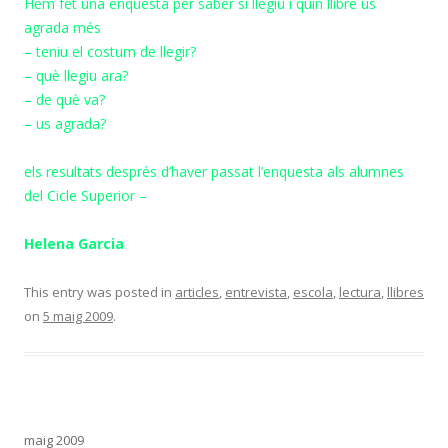
Hem fet una enquesta per saber si llegiu i quin llibre us
agrada més
– teniu el costum de llegir?
– què llegiu ara?
– de què va?
– us agrada?
els resultats després d’haver passat l’enquesta als alumnes
del Cicle Superior –
Helena Garcia
This entry was posted in
articles
,
entrevista
,
escola
,
lectura
,
llibres
on
5 maig 2009
.
maig 2009