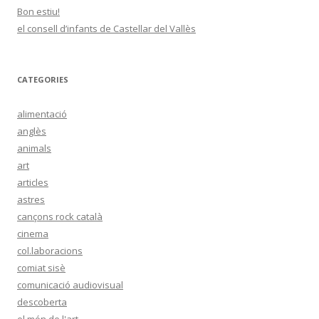
Bon estiu!
el consell d’infants de Castellar del Vallès
CATEGORIES
alimentació
anglès
animals
art
articles
astres
cançons rock català
cinema
col.laboracions
comiat sisè
comunicació audiovisual
descoberta