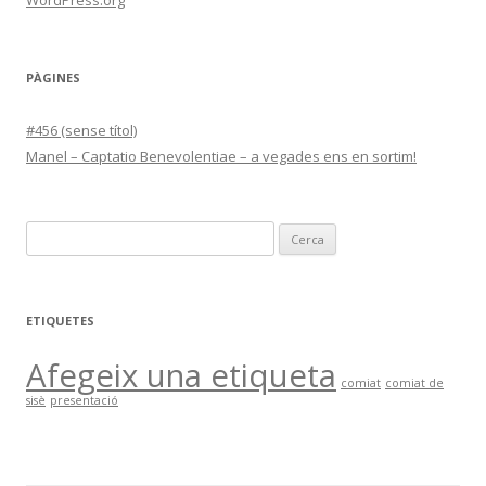
WordPress.org
PÀGINES
#456 (sense títol)
Manel – Captatio Benevolentiae – a vegades ens en sortim!
C
e
r
c
ETIQUETES
a
Afegeix una etiqueta
:
comiat
comiat de
sisè
presentació