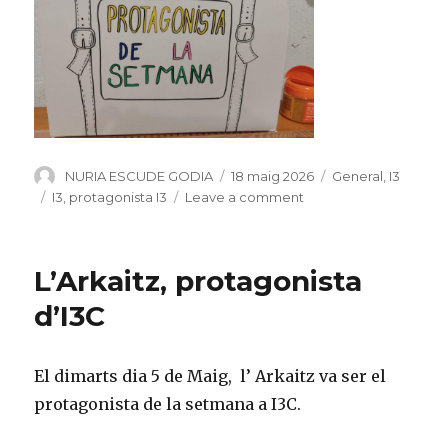
Author
NURIA ESCUDE GODIA
Posted
18 maig 2026
Categories
General
,
I3
on
Tags
I3
,
protagonista I3
Leave a comment
on
La
Berta,
protagonista
L’Arkaitz, protagonista
d’I3
A
d’I3C
El dimarts dia 5 de Maig, l’ Arkaitz va ser el
protagonista de la setmana a I3C.