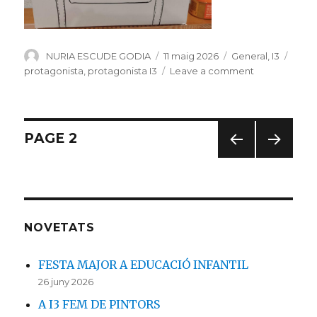
Author
NURIA ESCUDE GODIA
Posted
11 maig 2026
Categories
General
,
I3
Tags
on
protagonista
,
protagonista I3
Leave a comment
on
La
Martina,
protagonista
d’I3
Navegació
PAGE
2
A
PREV
NEXT
d'articles
IOUS
PAG
PAG
E
E
NOVETATS
FESTA MAJOR A EDUCACIÓ INFANTIL
26 juny 2026
A I3 FEM DE PINTORS