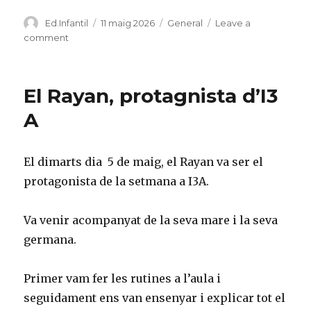
Author
Ed.Infantil
Posted
11 maig 2026
Categories
General
Leave a
on
comment
on
L’ADAM
PROTAGONISTA
D’I4A
El Rayan, protagnista d’I3
A
El dimarts dia 5 de maig, el Rayan va ser el
protagonista de la setmana a I3A.
Va venir acompanyat de la seva mare i la seva
germana.
Primer vam fer les rutines a l’aula i
seguidament ens van ensenyar i explicar tot el