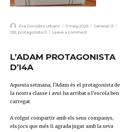
Author
Eva González Urbano
Posted
11 maig 2026
Categories
General
,
I3
Tags
on
I3B
,
protagonista I3
Leave a comment
on
L’
Aina,
protagonista
L’ADAM PROTAGONISTA
d’I3B
D’I4A
Aquesta setmana, l’Adam és el protagonista de
la nostra classe i avui ha arribat a l’escola ben
carregat.
A volgut compartir amb els seus companys,
els jocs que més li agrada jugar amb la seva