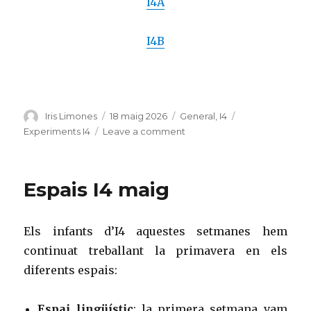
I4A
I4B
Author
Iris Limones
Posted
18 maig 2026
Categories
General
,
I4
Tags
on
Experiments I4
Leave a comment
on
Experiment
a
I4:
Espais I4 maig
núvol
d’espuma
Els infants d’I4 aquestes setmanes hem
continuat treballant la primavera en els
diferents espais:
Espai lingüístic
: la primera setmana vam