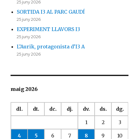
25 juny 2026
SORTIDA I3 AL PARC GAUDÍ
25 juny 2026
EXPERIMENT LLAVORS I3
25 juny 2026
L’Aurik, protagonista d’I3 A
25 juny 2026
maig 2026
dl.
dt.
dc.
dj.
dv.
ds.
dg.
1
2
3
4
5
6
7
8
9
10