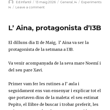
Author
Ed.Infantil
Posted
13 maig 2026
Categories
General
,
I4
Tags
Experiments
on
I4
Leave a comment
on
Experiment
de
l’Arc
L’ Aina, protagonista d’I3B
de
Sant
Martí
El dilluns dia 11 de Maig, l’ Aina va ser la
a
I4
protagonista de la setmana a I3B.
Va venir acompanyada de la seva mare Noemí i
del seu pare Xavi.
Primer vam fer les rutines a l’ aula i
seguidament ens van ensenyar i explicar tot el
que portaven dins de la maleta: el seu estimat
Pepito, el llibre de buscar i trobar preferit, les