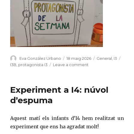
Author
Eva González Urbano
Posted
18 maig 2026
Categories
General
,
I3
Tags
on
I3B
,
protagonista I3
Leave a comment
on
L’
Abir
protagonista
Experiment a I4: núvol
d’
I3B
d’espuma
Aquest matí els infants d’I4 hem realitzat un
experiment que ens ha agradat molt!