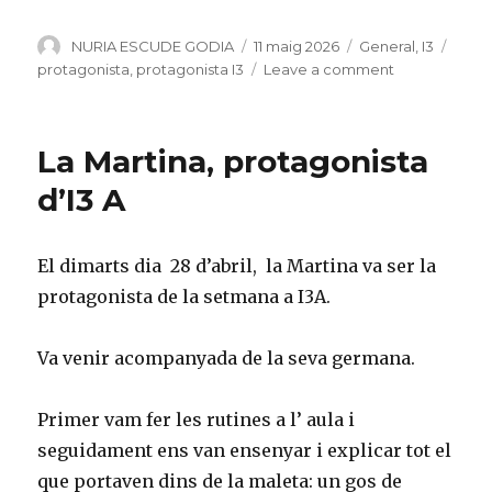
Author
NURIA ESCUDE GODIA
Posted
11 maig 2026
Categories
General
,
I3
Tags
on
protagonista
,
protagonista I3
Leave a comment
on
El
Rayan,
protagnista
La Martina, protagonista
d’I3
A
d’I3 A
El dimarts dia 28 d’abril, la Martina va ser la
protagonista de la setmana a I3A.
Va venir acompanyada de la seva germana.
Primer vam fer les rutines a l’ aula i
seguidament ens van ensenyar i explicar tot el
que portaven dins de la maleta: un gos de