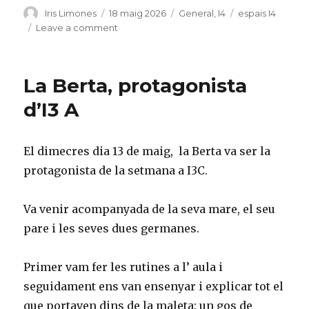
Author
Iris Limones
Posted
18 maig 2026
Categories
General
,
I4
Tags
espais I4
on
Leave a comment
on
Espais
I4
maig
La Berta, protagonista
d’I3 A
El dimecres dia 13 de maig, la Berta va ser la
protagonista de la setmana a I3C.
Va venir acompanyada de la seva mare, el seu
pare i les seves dues germanes.
Primer vam fer les rutines a l’ aula i
seguidament ens van ensenyar i explicar tot el
que portaven dins de la maleta: un gos de