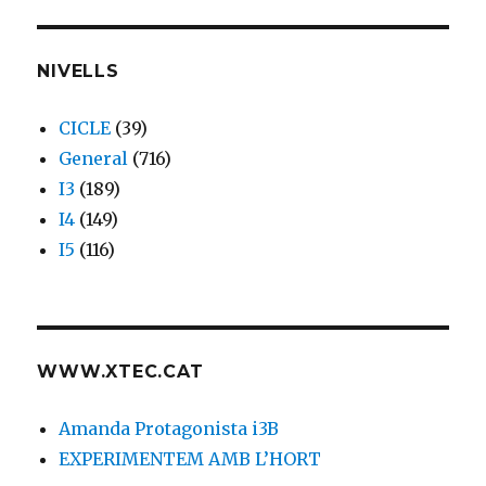
NIVELLS
CICLE
(39)
General
(716)
I3
(189)
I4
(149)
I5
(116)
WWW.XTEC.CAT
Amanda Protagonista i3B
EXPERIMENTEM AMB L’HORT