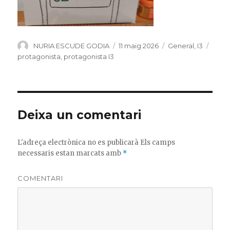
Author
NURIA ESCUDE GODIA
Posted
11 maig 2026
Categories
General
,
I3
Tags
on
protagonista
,
protagonista I3
Deixa un comentari
L'adreça electrònica no es publicarà
Els camps
necessaris estan marcats amb
*
COMENTARI