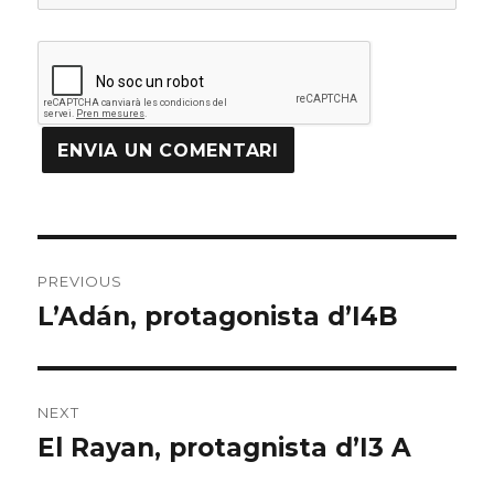
Navegació
PREVIOUS
d'articles
L’Adán, protagonista d’I4B
Previous
post:
NEXT
El Rayan, protagnista d’I3 A
Next
post: