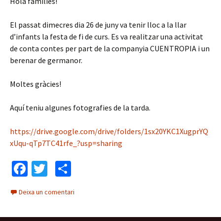
Hola famílies!
El passat dimecres dia 26 de juny va tenir lloc a la llar
d’infants la festa de fi de curs. Es va realitzar una activitat
de conta contes per part de la companyia CUENTROPIA i un
berenar de germanor.
Moltes gràcies!
Aquí teniu algunes fotografies de la tarda.
https://drive.google.com/drive/folders/1sx20YKC1XugprYQ
xUqu-qTp7TC41rfe_?usp=sharing
Fa
T
C
ce
wi
o
Deixa un comentari
b
tt
m
o
er
p