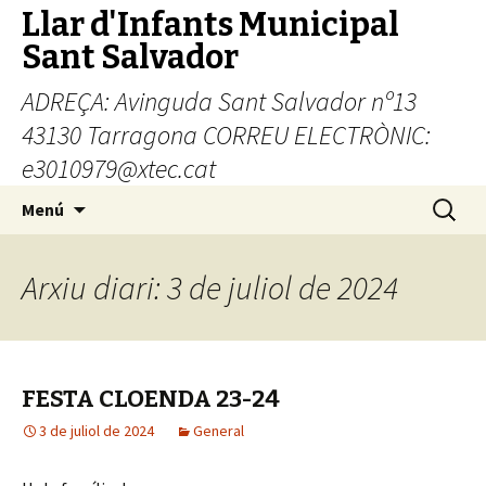
Llar d'Infants Municipal
Sant Salvador
ADREÇA: Avinguda Sant Salvador nº13
43130 Tarragona CORREU ELECTRÒNIC:
e3010979@xtec.cat
Vés
Cerca:
Menú
al
contingut
Arxiu diari: 3 de juliol de 2024
FESTA CLOENDA 23-24
3 de juliol de 2024
General