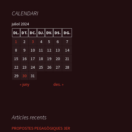
o
ar
CALENDARI
k
te
ix
juliol 2024
DL.
DT.
DC.
DJ.
DV.
DS.
DG.
1
2
3
4
5
6
7
8
9
10
11
12
13
14
15
16
17
18
19
20
21
22
23
24
25
26
27
28
29
30
31
« juny
des. »
Articles recents
PROPOSTES PEGAGÒGIQUES 3ER