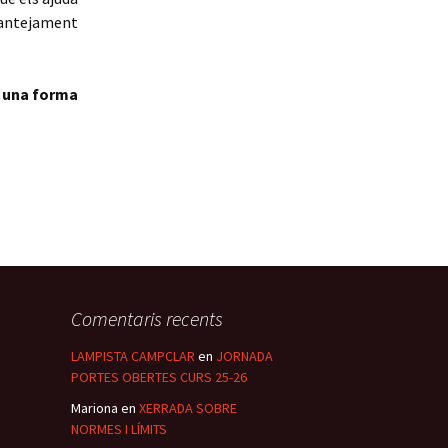
plantejament
é una forma
Comentaris recents
LAMPISTA CAMPCLAR
en
JORNADA
PORTES OBERTES CURS 25-26
Mariona
en
XERRADA SOBRE
NORMES I LÍMITS