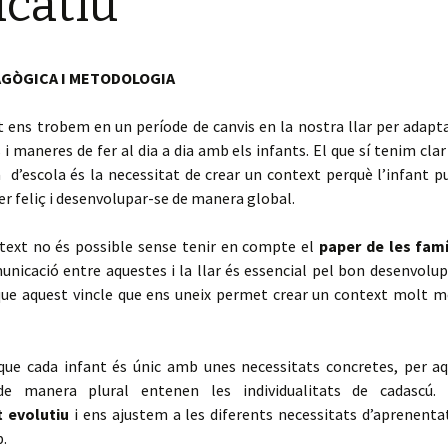
catiu
AGÒGICA I METODOLOGIA
 ens trobem en un període de canvis en la nostra llar per adapta
i maneres de fer al dia a dia amb els infants. El que sí tenim clar
d’escola és la necessitat de crear un context perquè l’infant pu
er feliç i desenvolupar-se de manera global.
text no és possible sense tenir en compte el
paper de les famí
municació entre aquestes i la llar és essencial pel bon desenvol
 que aquest vincle que ens uneix permet crear un context molt m
e cada infant és únic amb unes necessitats concretes, per a
e manera plural entenen les individualitats de cadascú.
 evolutiu
i ens ajustem a les diferents necessitats d’aprenenta
p.