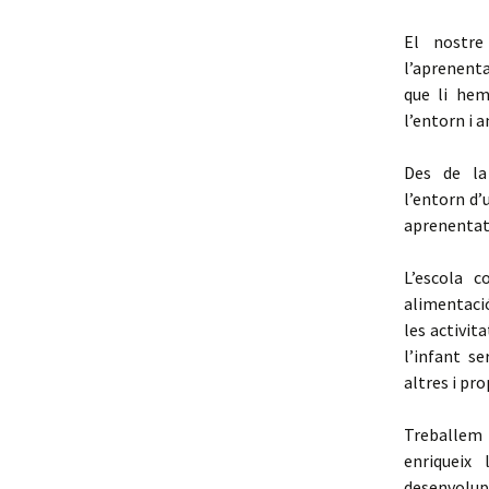
El nostre
l’aprenent
que li hem
l’entorn i 
Des de la
l’entorn d’
aprenentat
L’escola c
alimentació
les activita
l’infant s
altres i pr
Treballem
enriqueix 
desenvolupa