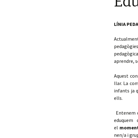
Edu
Relació Família-Escola
LÍNIA PED
Actualment
pedagògies 
pedagògica 
aprendre, s
Aquest con
llar. La co
infants ja
ells.
Entenem qu
eduquem d
el
moment
nen/a i gru