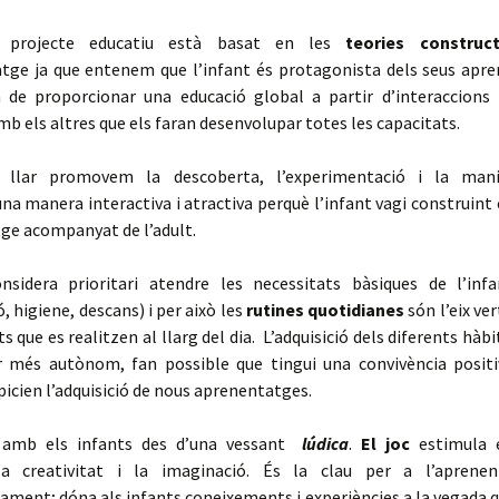
 projecte educatiu està basat en les
teories construct
atge ja que entenem que l’infant és protagonista dels seus apre
 de proporcionar una educació global a partir d’interaccions
amb els altres que els faran desenvolupar totes les capacitats.
 llar promovem la descoberta, l’experimentació i la mani
una manera interactiva i atractiva perquè l’infant vagi construint 
ge acompanyat de l’adult.
onsidera prioritari atendre les necessitats bàsiques de l’infa
, higiene, descans) i per això les
rutines quotidianes
són l’eix ve
ts que es realitzen al llarg del dia. L’adquisició dels diferents hà
er més autònom, fan possible que tingui una convivència posit
opicien l’adquisició de nous aprenentatges.
 amb els infants des d’una vessant
lúdica
.
El joc
estimula e
la creativitat i la imaginació. És la clau per a l’aprene
ment; dóna als infants coneixements i experiències a la vegada q