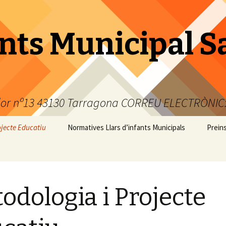
ants Municipal S
or nº13 43130 Tarragona CORREU ELECTRÒNIC:
ojecte Educatiu
Normatives Llars d’infants Municipals
Preins
odologia i Projecte