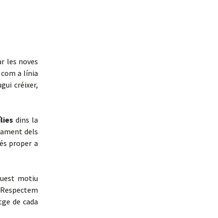
r les noves
 com a línia
gui créixer,
lies
dins la
upament dels
és proper a
quest motiu
 Respectem
tge de cada