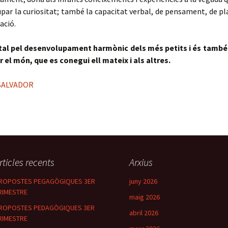
par la curiositat; també la capacitat verbal, de pensament, de 
ació.
vital pel desenvolupament harmònic dels més petits i és tamb
 el món, que es conegui ell mateix i als altres.
SALVADOR
rticles recents
Arxius
ROPOSTES PEGAGÒGIQUES 3ER
juny 2026
RIMESTRE
maig 2026
ROPOSTES PEDAGÒGIQUES 3ER
abril 2026
RIMESTRE