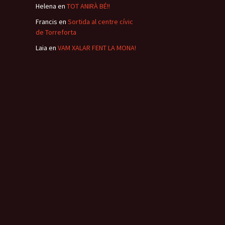
Helena
en
TOT ANIRÀ BÉ!!
Francis
en
Sortida al centre cívic
de Torreforta
Laia
en
VAM XALAR FENT LA MONA!