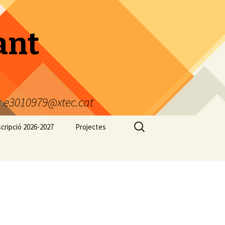
ant
 e3010979@xtec.cat
Cerca:
cripció 2026-2027
Projectes