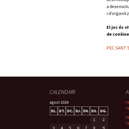
a desenvolu
i d’organitz
El joc és 
de conèixer
PEC SANT 
CALENDARI
A
agost 2026
P
T
DL.
DT.
DC.
DJ.
DV.
DS.
DG.
P
1
2
T
3
4
5
6
7
8
9