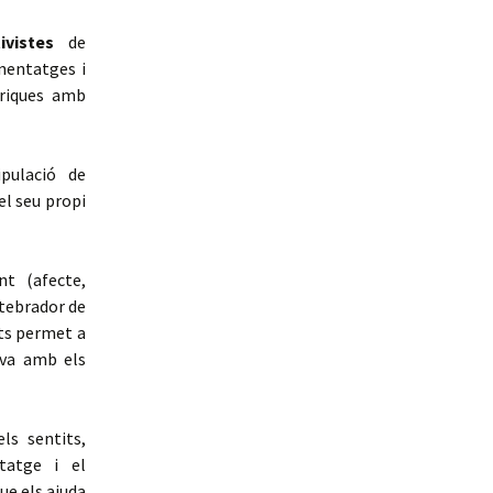
ivistes
de
nentatges i
 riques amb
pulació de
el seu propi
nt (afecte,
rtebrador de
bits permet a
iva amb els
ls sentits,
ntatge i el
ue els ajuda