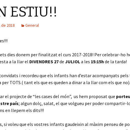
 ESTIU!!
ol de 2018
General
s!!!
ets dies donem per finalitzat el curs 2017-2018! Per celebrar-ho 
esta a la llar el
DIVENDRES 27
de
JULIOL
a les
15:15h
de la tarda!
convidats i recordeu que els infants han d’estar acompanyats pels 
a per TOTS.( tant els que es queden a dinar a la llar com els que no)
zar el projecte de “les cases del món”, us hem proposat que
porteu
ostre país
; algun dolç, salat, el que volgueu per poder compartir-l
ns en llepem els dits!!!
, si voleu que els vostres infants gaudeixin al màxim penseu de po