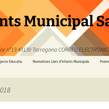
ants Municipal S
or nº13 43130 Tarragona CORREU ELECTRÒNIC:
ojecte Educatiu
Normatives Llars d’infants Municipals
Preins
2018