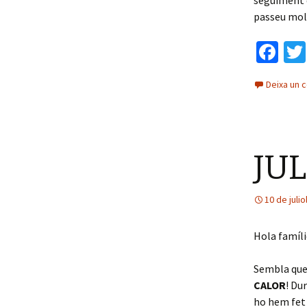
seguiment d
passeu mol
Fa
ce
Deixa un 
b
o
o
JUL
k
10 de juli
Hola famílie
Sembla que 
CALOR
! Du
ho hem fet 