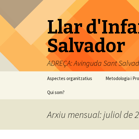
Llar d'Inf
Salvador
ADREÇA: Avinguda Sant Salvad
Vés
Aspectes organitzatius
Metodologia i Pr
al
contingut
Horari i Calendari
Qui som?
Material necessari
Arxiu mensual: juliol de 
Període d’acolliment
Quotes 2026-2027