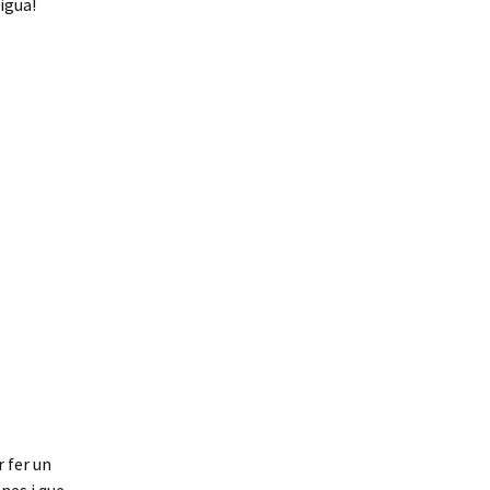
igua!
 fer un