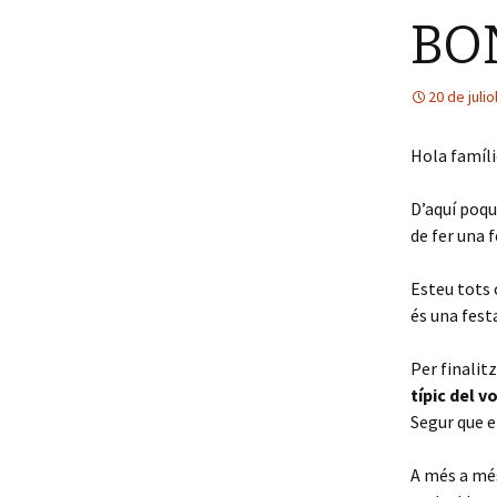
BON
Relació Família-Escola
20 de juli
Hola famílie
D’aquí poqu
de fer una f
Esteu tots 
és una fest
Per finalit
típic del v
Segur que e
A més a més