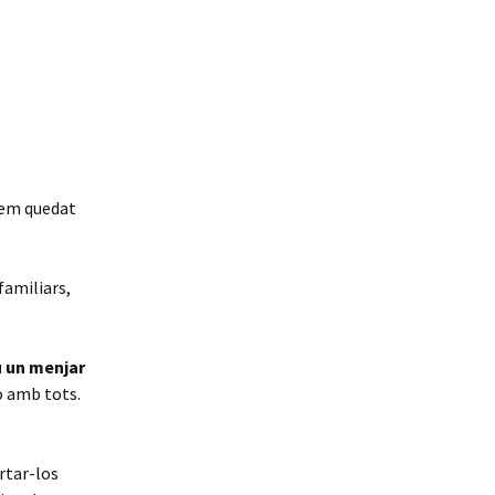
hem quedat
familiars,
.
 un menjar
o amb tots.
rtar-los