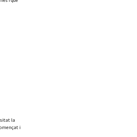
nes i que
sitat la
començat i