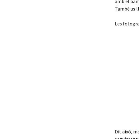
amb el bany
També us ll
Les fotogra
Dit això, m