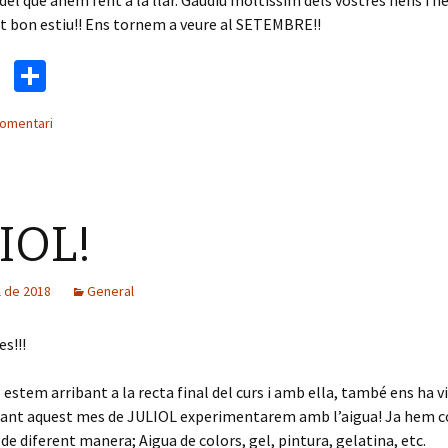
el que anem fent a la llar. Gaudiu moltíssim dels vostres nens i ne
t bon estiu!! Ens tornem a veure al SETEMBRE!!
T
C
wi
o
comentari
tt
m
er
p
ar
IOL!
te
ix
ol de 2018
General
s!!!
estem arribant a la recta final del curs i amb ella, també ens ha vi
rant aquest mes de JULIOL experimentarem amb l’aigua! Ja hem 
de diferent manera; Aigua de colors, gel, pintura, gelatina, etc.