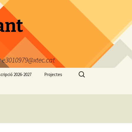
ant
 e3010979@xtec.cat
Cerca:
cripció 2026-2027
Projectes