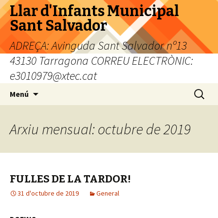
Llar d'Infants Municipal
Sant Salvador
ADREÇA: Avinguda Sant Salvador nº13
43130 Tarragona CORREU ELECTRÒNIC:
e3010979@xtec.cat
Vés
Cerca:
Menú
al
contingut
Arxiu mensual: octubre de 2019
FULLES DE LA TARDOR!
31 d'octubre de 2019
General