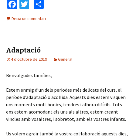
Fa
T
C
ce
wi
o
Deixa un comentari
b
tt
m
o
er
p
o
ar
Adaptació
k
te
4 d'octubre de 2019
ix
General
Benvolgudes famílies,
Estem enmig d’un dels períodes més delicats del curs, el
període d’adaptació o acollida. Aquests dies estem visquen
uns moments molt bonics, tendres i alhora difícils. Tots
ens estem acomodant els uns als altres, estem creant
vincles amb vosaltres, i sobretot, amb els vostres infants.
Us volem agraïr també la vostra col·laboració aquests dies,