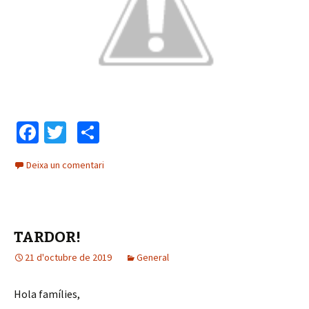
Fa
T
C
ce
wi
o
Deixa un comentari
b
tt
m
o
er
p
o
ar
TARDOR!
k
te
21 d'octubre de 2019
ix
General
Hola famílies,