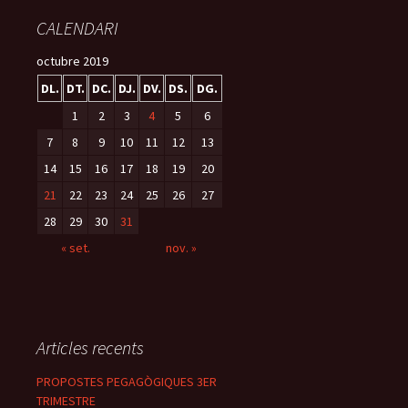
o
ar
CALENDARI
k
te
ix
octubre 2019
DL.
DT.
DC.
DJ.
DV.
DS.
DG.
1
2
3
4
5
6
7
8
9
10
11
12
13
14
15
16
17
18
19
20
21
22
23
24
25
26
27
28
29
30
31
« set.
nov. »
Articles recents
PROPOSTES PEGAGÒGIQUES 3ER
TRIMESTRE