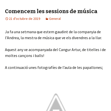
o
ar
Comencem les sessions de música
k
te
21 d'octubre de 2019
ix
General
Ja fa una setmana que estem gaudint de la companyia de
l’Andrea, la mestra de música que ve els divendres a la llar.
Aquest any ve acompanyada del Cangur Artur, de titelles i de
moltes cançons i balls!
A continuació unes fotografíes de l’aula de les papallones;