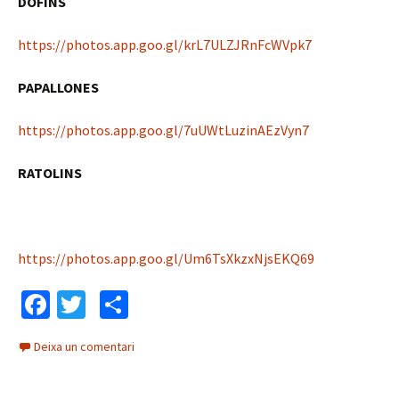
DOFINS
https://photos.app.goo.gl/krL7ULZJRnFcWVpk7
PAPALLONES
https://photos.app.goo.gl/7uUWtLuzinAEzVyn7
RATOLINS
https://photos.app.goo.gl/Um6TsXkzxNjsEKQ69
Fa
T
C
ce
wi
o
Deixa un comentari
b
tt
m
o
er
p