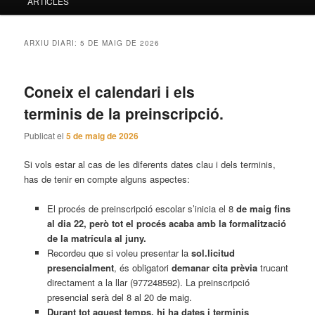
ARTICLES
principal
secundari
ARXIU DIARI:
5 DE MAIG DE 2026
Coneix el calendari i els
terminis de la preinscripció.
Publicat el
5 de maig de 2026
Si vols estar al cas de les diferents dates clau i dels terminis,
has de tenir en compte alguns aspectes:
El procés de preinscripció escolar s’inicia el 8
de maig fins
al dia 22, però tot el procés acaba amb la formalització
de la matrícula al juny.
Recordeu que si voleu presentar la
sol.licitud
presencialment
, és obligatori
demanar cita prèvia
trucant
directament a la llar (977248592). La preinscripció
presencial serà del 8 al 20 de maig.
Durant tot aquest temps, hi ha dates i terminis