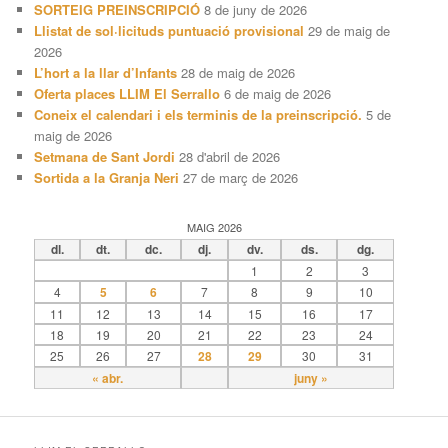
SORTEIG PREINSCRIPCIÓ
8 de juny de 2026
Llistat de sol·licituds puntuació provisional
29 de maig de
2026
L’hort a la llar d’Infants
28 de maig de 2026
Oferta places LLIM El Serrallo
6 de maig de 2026
Coneix el calendari i els terminis de la preinscripció.
5 de
maig de 2026
Setmana de Sant Jordi
28 d'abril de 2026
Sortida a la Granja Neri
27 de març de 2026
MAIG 2026
dl.
dt.
dc.
dj.
dv.
ds.
dg.
1
2
3
4
5
6
7
8
9
10
11
12
13
14
15
16
17
18
19
20
21
22
23
24
25
26
27
28
29
30
31
« abr.
juny »