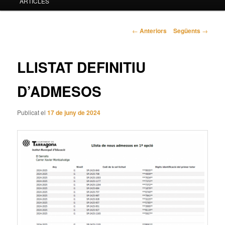
ARTICLES
principal
Navegació
←
Anteriors
Següents
→
pels
articles
LLISTAT DEFINITIU
D’ADMESOS
Publicat el
17 de juny de 2024