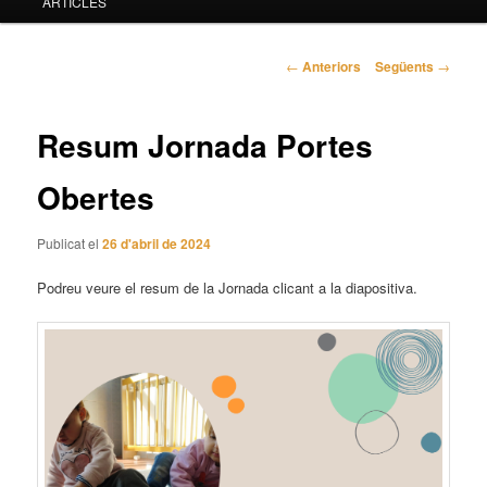
ARTICLES
principal
Navegació
←
Anteriors
Següents
→
pels
articles
Resum Jornada Portes
Obertes
Publicat el
26 d'abril de 2024
Podreu veure el resum de la Jornada clicant a la diapositiva.