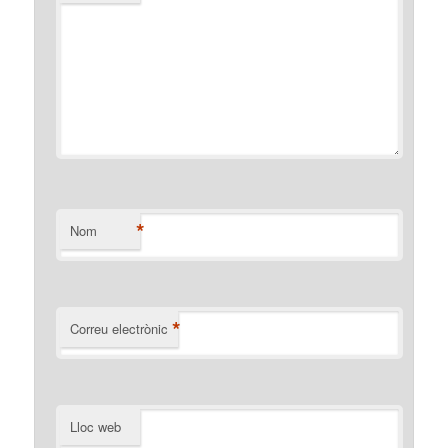
*
Nom
*
Correu electrònic
Lloc web