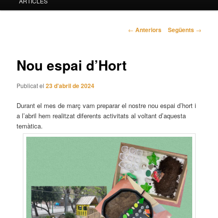
ARTICLES
principal
Navegació
←
Anteriors
Següents
→
pels
articles
Nou espai d’Hort
Publicat el
23 d'abril de 2024
Durant el mes de març vam preparar el nostre nou espai d’hort i
a l’abril hem realitzat diferents activitats al voltant d’aquesta
temàtica.