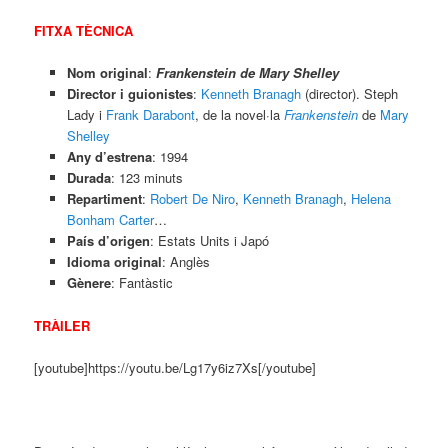
FITXA TÈCNICA
Nom original
:
Frankenstein de Mary Shelley
Director i guionistes
:
Kenneth Branagh
(director). Steph
Lady i
Frank Darabont
, de la novel·la
Frankenstein
de
Mary
Shelley
Any d’estrena
: 1994
Durada
: 123 minuts
Repartiment
:
Robert De Niro
,
Kenneth Branagh
,
Helena
Bonham Carter
…
País d’origen
: Estats Units i Japó
Idioma original
: Anglès
Gènere
: Fantàstic
TRÀILER
[youtube]https://youtu.be/Lg17y6iz7Xs[/youtube]