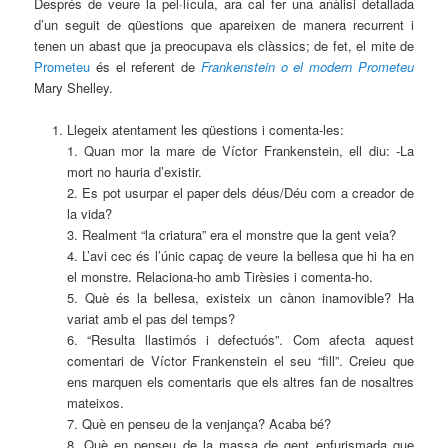
Després de veure la pel·lícula, ara cal fer una anàlisi detallada
d’un seguit de qüestions que apareixen de manera recurrent i
tenen un abast que ja preocupava els clàssics; de fet, el mite de
Prometeu
és el referent de
Frankenstein o el modern Prometeu
Mary Shelley.
Llegeix atentament les qüestions i comenta-les:
1. Quan mor la mare de Víctor Frankenstein, ell diu: -La
mort no hauria d’existir.
2. Es pot usurpar el paper dels déus/Déu com a creador de
la vida?
3. Realment “la criatura” era el monstre que la gent veia?
4. L’avi cec és l’únic capaç de veure la bellesa que hi ha en
el monstre. Relaciona-ho amb Tirèsies i comenta-ho.
5. Què és la bellesa, existeix un cànon inamovible? Ha
variat amb el pas del temps?
6. “Resulta llastimós i defectuós”. Com afecta aquest
comentari de Víctor Frankenstein el seu “fill”. Creieu que
ens marquen els comentaris que els altres fan de nosaltres
mateixos.
7. Què en penseu de la venjança? Acaba bé?
8. Què en penseu de la massa de gent enfurismada que