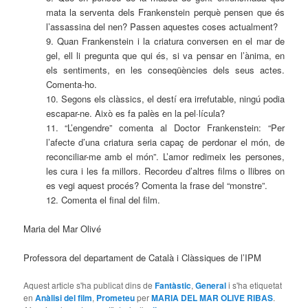
mata la serventa dels Frankenstein perquè pensen que és
l’assassina del nen? Passen aquestes coses actualment?
9. Quan Frankenstein i la criatura conversen en el mar de
gel, ell li pregunta que qui és, si va pensar en l’ànima, en
els sentiments, en les conseqüències dels seus actes.
Comenta-ho.
10. Segons els clàssics, el destí era irrefutable, ningú podia
escapar-ne. Això es fa palès en la pel·lícula?
11. “L’engendre” comenta al Doctor Frankenstein: “Per
l’afecte d’una criatura seria capaç de perdonar el món, de
reconciliar-me amb el món”. L’amor redimeix les persones,
les cura i les fa millors. Recordeu d’altres films o llibres on
es vegi aquest procés? Comenta la frase del “monstre”.
12. Comenta el final del film.
Maria del Mar Olivé
Professora del departament de Català i Clàssiques de l’IPM
Aquest article s'ha publicat dins de
Fantàstic
,
General
i s'ha etiquetat
en
Anàlisi del film
,
Prometeu
per
MARIA DEL MAR OLIVE RIBAS
.