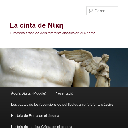
Cerca
La cinta de Νίκη
Filmoteca aràcnida dels referents clàssics en el cinema
Menú
Àgora Digital (Moodle)
Presentació
Aneu
principal
Les pautes de les recensions de pel·lícules amb referents clàssics
al
Història de Roma en el cinema
contingut
Història de l’antiga Grècia en el cinema