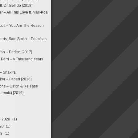
. Dr. Bellido [2018]
 – All This Love ft. Mali-Koa
ott – You Are The Reason
arris, Sam Smith – Promises
an – Perfect [2017]
a Perri – A Thousand Years
 – Shakira
ker – Faded [2016]
ons – Catch & Release
remix) [2016]
e 2020
(1)
20
(1)
19
(1)