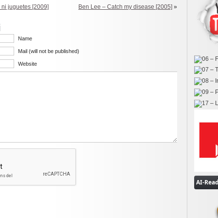
 ni juguetes [2009]
Ben Lee – Catch my disease [2005]
»
i
Name
Mail (will not be published)
Website