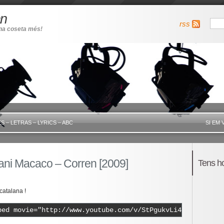
an
rss
una coseta més!
S – LETRAS – LYRICS – ABC
SI EM 
ni Macaco – Corren [2009]
Tens h
atalana !
bed movie="http://www.youtube.com/v/StPgukvLi44" width="