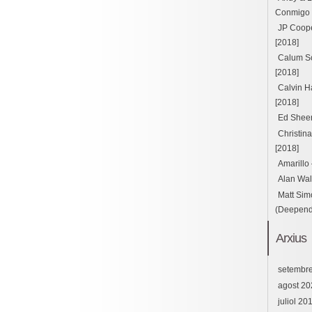
Conmigo ft
JP Cooper
[2018]
Calum Sc
[2018]
Calvin H
[2018]
Ed Sheer
Christin
[2018]
Amarillo
Alan Wal
Matt Sim
(Deepend 
Arxius
setembr
agost 20
juliol 20