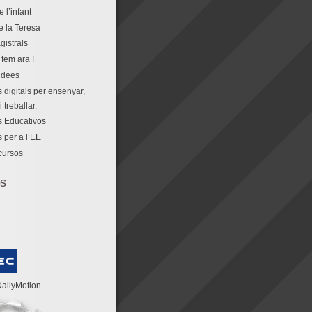
e l’infant
e la Teresa
gistrals
fem ara !
idees
 digitals per ensenyar,
 treballar.
 Educativos
 per a l’EE
cursos
os