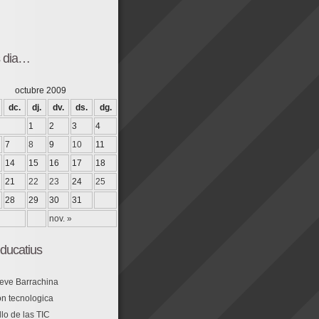
s dia…
octubre 2009
dc.
dj.
dv.
ds.
dg.
1
2
3
4
7
8
9
10
11
14
15
16
17
18
21
22
23
24
25
28
29
30
31
nov. »
ducatius
eve Barrachina
n tecnologica
lo de las TIC