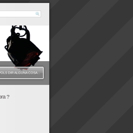
VOLS DIR ALGUNA COSA...
ora ?
425" height="350" wmode="transparent" /]