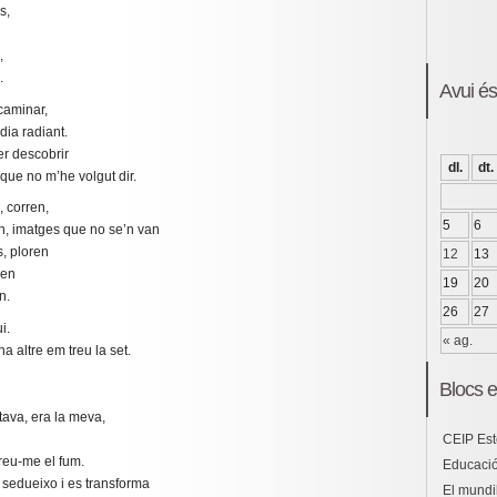
s,
,
.
Avui é
 caminar,
dia radiant.
r descobrir
dl.
dt.
que no m’he volgut dir.
, corren,
5
6
n, imatges que no se’n van
s, ploren
12
13
ren
19
20
n.
26
27
i.
« ag.
 altre em treu la set.
Blocs e
ava, era la meva,
CEIP Est
treu-me el fum.
Educació
 sedueixo i es transforma
El mundil