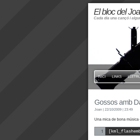
El bloc del Jo
Cada dia una cançó i alg
INICI
LINKS
LLETRE
Gossos amb Da
Joan
| 22/10/2009
| 23:49
Una mica de bona música c
[kml_flashem