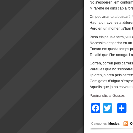
No s’esborren, em confor
Mirar-me de dins cap a for
On puc anar-te a buscar?
Hauria d’haver estat difere
Però en un moment s’han ta
Poso els peus a terra, vull
Necessito despertar en un 
Encara em queda temps pe
Tot allò que t’he amagat i no
Corren, corren pels carrers
Paraules que no s’esborre
I ploren, ploren pels carrer
Com gotes d’aigua s’enyo
Aquells que ja no es veura
Pàgina oficial Gossos
Facebo
Twitt
C
Categories
Música
C