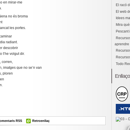
mo en mirar-me
El racó d
a.
El web d
 Nena no és broma
Idees ma
nt
Mira què 
ncat les portes.
Pescant 
 caminar
Recursos
dia radiant.
aprendre i
r descobrir
Recursos
 t’he volgut dir.
Recursos
, corren,
Todo Re
n, imatges que no se’n van
s, ploren
Enllaç
ren
n.
ok
er
omparteix
omentaris RSS
Retroenllaç