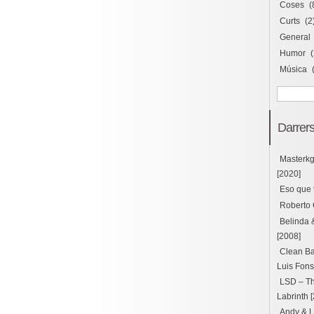
Coses
(
Curts
(2
General
Humor
(
Música
Darrers
Masterk
[2020]
Eso que 
Roberto 
Belinda 
[2008]
Clean Ba
Luis Fons
LSD – Thu
Labrinth 
Andy & L