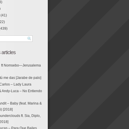
8)
)
(41)
22)
(439)
 articles
g ft Nomsebo—Jerusalema
tú me das [Jarabe de palo]
Carlos – Lady Laura
& Andy-Luca – No Entiendo
ndit – Baby (feat. Marina &
i) [2018]
nderclouds ft. Sia, Diplo,
[2018]
ucas – Para Que Bailes