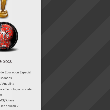
de blocs
 de Educacion Especial
 Badades
 d’Angelina
a – Tecnologia i societat
re
eCt@place
 les educan ?