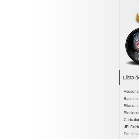
Llista 
Asesoria
Base de
Bitacora
Bloctecni
Caricatu
dEsCoN
Educas o