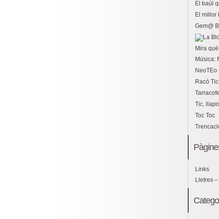
El baúl 
El millo
Gem@ B
Mira què 
Música: 
NeoTEo
Racó Tic
Tarracof
Tic, llapi
Toc Toc
Trencac
Pàgine
Links
Lletres –
Catego