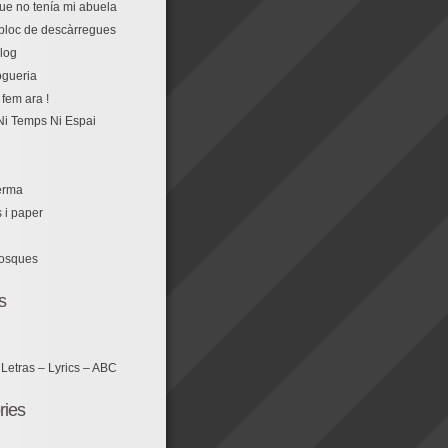
que no tenía mi abuela
r bloc de descàrregues
log
fem ara !
Ni Temps Ni Espai
erma
s i paper
losques
s
 Letras – Lyrics – ABC
ries