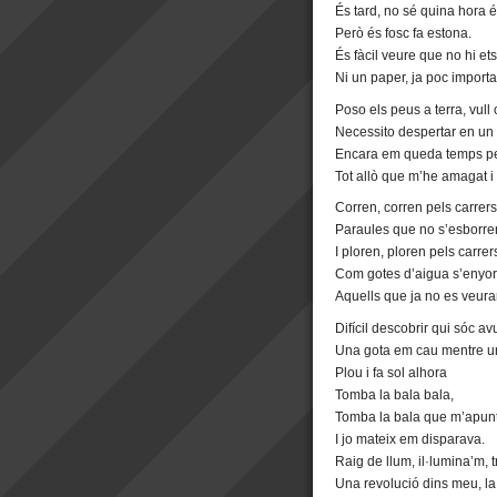
És tard, no sé quina hora é
Però és fosc fa estona.
És fàcil veure que no hi ets
Ni un paper, ja poc importa
Poso els peus a terra, vull
Necessito despertar en un 
Encara em queda temps pe
Tot allò que m’he amagat i 
Corren, corren pels carrers
Paraules que no s’esborre
I ploren, ploren pels carrer
Com gotes d’aigua s’enyo
Aquells que ja no es veura
Difícil descobrir qui sóc avu
Una gota em cau mentre una
Plou i fa sol alhora
Tomba la bala bala,
Tomba la bala que m’apunt
I jo mateix em disparava.
Raig de llum, il·lumina’m, 
Una revolució dins meu, la