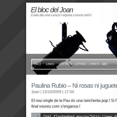
El bloc del Joan
Cada dia una cançó i alguna coseta més!
INICI
LINKS
LLETRES – LETRAS – LYRICS – ABC
Paulina Rubio – Ni rosas ni juguet
Joan
| 12/10/2009
| 17:34
El nou single de la Pau és una rancherita pop ! Si 
final veureu com s’enganxa !
[kml_flashembed movie="http://www.d